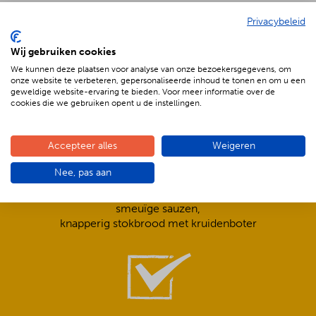
Privacybeleid
De voordelen van BBQenzo.nl
Wij gebruiken cookies
We kunnen deze plaatsen voor analyse van onze bezoekersgegevens, om
onze website te verbeteren, gepersonaliseerde inhoud te tonen en om u een
geweldige website-ervaring te bieden. Voor meer informatie over de
cookies die we gebruiken opent u de instellingen.
Accepteer alles
Weigeren
Compleet is ook écht compleet!
Nee, pas aan
Frisse salades,
smeuïge sauzen,
knapperig stokbrood met kruidenboter