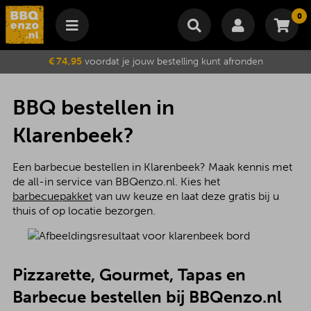
0
Winkelmand
€ 74,95
voordat je jouw bestelling kunt afronden
Subtotaal
€
0,00
Wijzig winkelmand
Bestellen
BBQ bestellen in
Je winkelwagen is momenteel leeg.
Klarenbeek?
Een barbecue bestellen in Klarenbeek? Maak kennis met
de all-in service van BBQenzo.nl. Kies het
barbecuepakket
van uw keuze en laat deze gratis bij u
thuis of op locatie bezorgen.
Pizzarette, Gourmet, Tapas en
Barbecue bestellen bij BBQenzo.nl