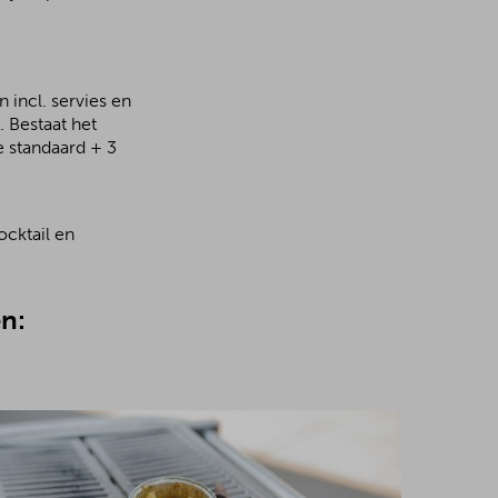
 incl. servies en
 Bestaat het
e standaard + 3
ocktail en
n: