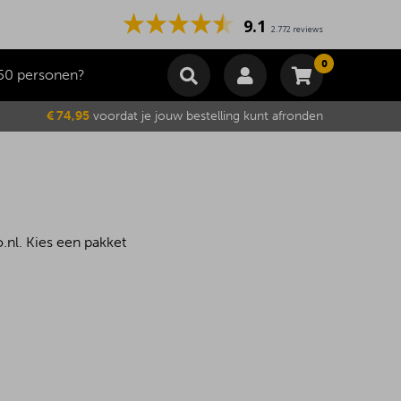
9.1
2.772 reviews
0
50 personen?
Winkelmand
€ 74,95
voordat je jouw bestelling kunt afronden
Subtotaal
€
0,00
Wijzig winkelmand
Bestellen
Je winkelwagen is momenteel leeg.
nl. Kies een pakket