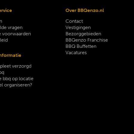
ervice
Over BBQenzo.nl
n
Contact
lde vragen
Vestigingen
 voorwaarden
Bezorggebieden
leid
BBQenzo Franchise
BBQ Buffetten
Vacatures
nformatie
leet verzorgd
bq
 bbq op locatie
el organiseren?