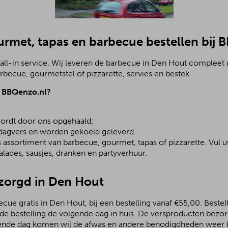
urmet, tapas en barbecue bestellen bij
all-in service. Wij leveren de barbecue in Den Hout compleet 
becue, gourmetstel of pizzarette, servies en bestek.
j BBQenzo.nl?
;
ordt door ons opgehaald;
 dagvers en worden gekoeld geleverd.
assortiment van barbecue, gourmet, tapas of pizzarette. Vul u
lades, sausjes, dranken en partyverhuur.
ezorgd in Den Hout
ue gratis in Den Hout, bij een bestelling vanaf €55,00. Bestelt
 de bestelling de volgende dag in huis. De versproducten bezo
ende dag komen wij de afwas en andere benodigdheden weer b