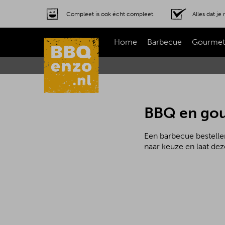
Compleet is ook écht compleet.
Alles dat j
Home
Barbecue
Gourmet
BBQ en gou
Een barbecue bestelle
naar keuze en laat deze