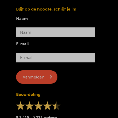
Blijf op de hoogte, schrijf je in!
Naam
E-mail
Beoordeling
/
9.1
10
2.772 reviews