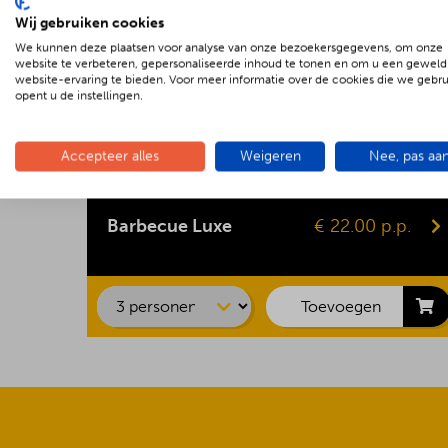
Wij gebruiken cookies
We kunnen deze plaatsen voor analyse van onze bezoekersgegevens, om onze
website te verbeteren, gepersonaliseerde inhoud te tonen en om u een geweld
website-ervaring te bieden. Voor meer informatie over de cookies die we gebr
opent u de instellingen.
Accepteer alles
Weigeren
Nee, pas aa
Kipsaté
Biefstuk
Barbecue Luxe
€ 22.00 p.p.
Shaslick
Spare ribs
Hamburger
Toevoegen