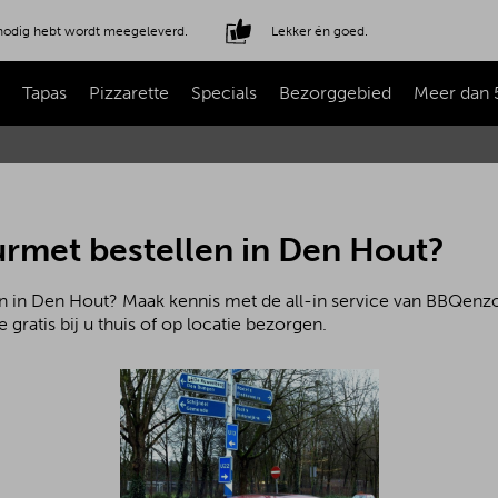
e nodig hebt wordt meegeleverd.
Lekker én goed.
Tapas
Pizzarette
Specials
Bezorggebied
Meer dan 
rmet bestellen in Den Hout?
n in Den Hout? Maak kennis met de all-in service van BBQenzo.
 gratis bij u thuis of op locatie bezorgen.