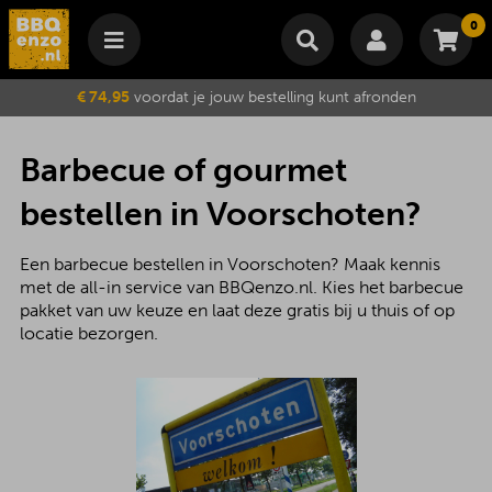
0
Winkelmand
€ 74,95
voordat je jouw bestelling kunt afronden
Subtotaal
€
0,00
Wijzig winkelmand
Bestellen
Barbecue of gourmet
Je winkelwagen is momenteel leeg.
bestellen in Voorschoten?
Een barbecue bestellen in Voorschoten? Maak kennis
met de all-in service van BBQenzo.nl. Kies het barbecue
pakket van uw keuze en laat deze gratis bij u thuis of op
locatie bezorgen.