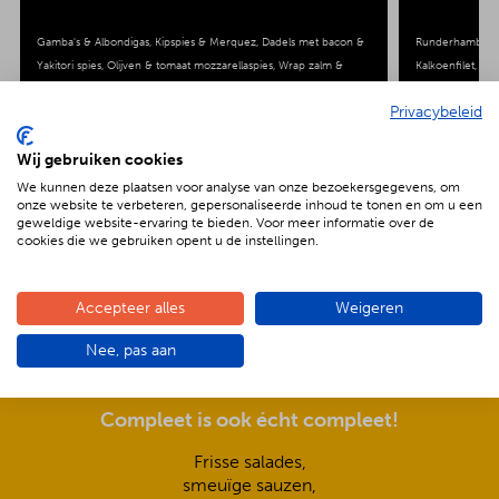
Gamba's & Albondigas
Kipspies & Merquez
Dadels met bacon &
Runderhamburg
Yakitori spies
Olijven & tomaat mozzarellaspies
Wrap zalm &
Kalkoenfilet
Slav
Wrap kip & Chorizo
Coppa di Parma & peppersweets &
Privacybeleid
Manchego
Kartoffel & pasta & vers fruitsalade
Wij gebruiken cookies
We kunnen deze plaatsen voor analyse van onze bezoekersgegevens, om
onze website te verbeteren, gepersonaliseerde inhoud te tonen en om u een
geweldige website-ervaring te bieden. Voor meer informatie over de
De voordelen van BBQenzo.nl
cookies die we gebruiken opent u de instellingen.
Accepteer alles
Weigeren
Nee, pas aan
Compleet is ook écht compleet!
Frisse salades,
smeuïge sauzen,