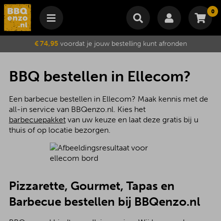
0
Winkelmand
€ 74,95
voordat je jouw bestelling kunt afronden
Subtotaal
€
0,00
Wijzig winkelmand
Bestellen
BBQ bestellen in Ellecom?
Je winkelwagen is momenteel leeg.
Een barbecue bestellen in Ellecom? Maak kennis met de
all-in service van BBQenzo.nl. Kies het
barbecuepakket
van uw keuze en laat deze gratis bij u
thuis of op locatie bezorgen.
Pizzarette, Gourmet, Tapas en
Barbecue bestellen bij BBQenzo.nl