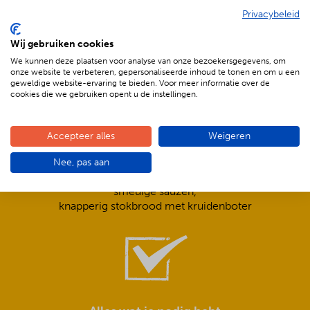
Privacybeleid
De voordelen van BBQenzo.nl
Wij gebruiken cookies
We kunnen deze plaatsen voor analyse van onze bezoekersgegevens, om
onze website te verbeteren, gepersonaliseerde inhoud te tonen en om u een
geweldige website-ervaring te bieden. Voor meer informatie over de
cookies die we gebruiken opent u de instellingen.
Accepteer alles
Weigeren
Compleet is ook écht compleet!
Nee, pas aan
Frisse salades,
smeuïge sauzen,
knapperig stokbrood met kruidenboter