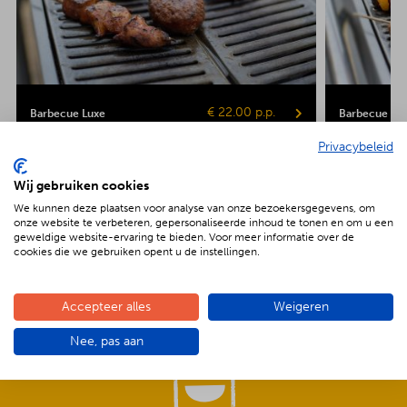
€ 22.00 p.p.
Barbecue Luxe
Barbecue Veg
Privacybeleid
Kipsaté
Biefstuk
Shaslick
Spare ribs
Hamburger
Gepofte aardap
Maiskolf
Wij gebruiken cookies
We kunnen deze plaatsen voor analyse van onze bezoekersgegevens, om
onze website te verbeteren, gepersonaliseerde inhoud te tonen en om u een
geweldige website-ervaring te bieden. Voor meer informatie over de
cookies die we gebruiken opent u de instellingen.
De voordelen van BBQenzo.nl
Accepteer alles
Weigeren
Nee, pas aan