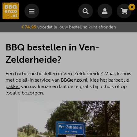
0
Winkelmand
€ 74,95
voordat je jouw bestelling kunt afronden
Subtotaal
€
0,00
Wijzig winkelmand
Bestellen
BBQ bestellen in Ven-
Je winkelwagen is momenteel leeg.
Zelderheide?
Een barbecue bestellen in Ven-Zelderheide? Maak kennis
met de all-in service van BBQenzo.nl. Kies het
barbecue
pakket
van uw keuze en laat deze gratis bij u thuis of op
locatie bezorgen.