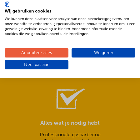
Wij gebruiken cookies
We kunnen deze plaatsen voor analyse van onze bezoekersgegevens, om
onze website te verbeteren, gepersonaliseerde inhoud te tonen en om u een
geweldige website-ervaring te bieden. Voor meer informatie over de
cookies die we gebruiken opent u de instellingen.
Compleet is ook écht compleet!
Accepteer alles
Weigeren
Frisse salades,
Nee, pas aan
smeuïge sauzen,
knapperig stokbrood met kruidenboter
Alles wat je nodig hebt
Professionele gasbarbecue