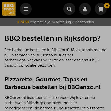
0
Winkelmand
€ 74,95
voordat je jouw bestelling kunt afronden
Subtotaal
€
0,00
Wijzig winkelmand
Bestellen
BBQ bestellen in Rijksdorp?
Je winkelwagen is momenteel leeg.
Een barbecue bestellen in Rijksdorp? Maak kennis met de
all-in service van BBQenzo.nl. Kies het
barbecuepakket
van uw keuze en laat deze gratis bij u
thuis of op locatie bezorgen.
Pizzarette, Gourmet, Tapas en
Barbecue bestellen bij BBQenzo.nl
BBQenzo.nl biedt een all-in service. Wij leveren de
barbecue in Rijksdorp compleet met alle
benodigdheden: de barbecue, gourmetstel of pizzarette