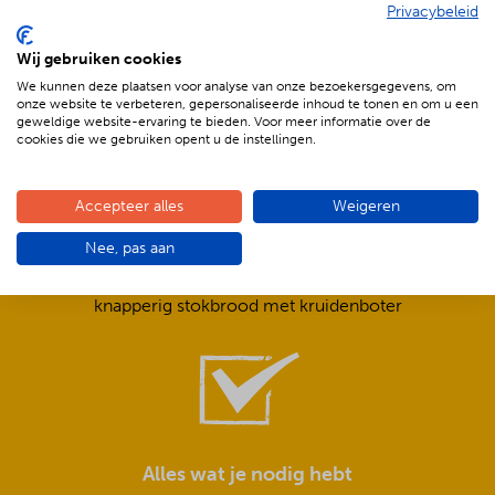
Privacybeleid
De voordelen van BBQenzo.nl
Wij gebruiken cookies
We kunnen deze plaatsen voor analyse van onze bezoekersgegevens, om
onze website te verbeteren, gepersonaliseerde inhoud te tonen en om u een
geweldige website-ervaring te bieden. Voor meer informatie over de
cookies die we gebruiken opent u de instellingen.
Accepteer alles
Weigeren
Compleet is ook écht compleet!
Nee, pas aan
Frisse salades,
smeuïge sauzen,
knapperig stokbrood met kruidenboter
Alles wat je nodig hebt