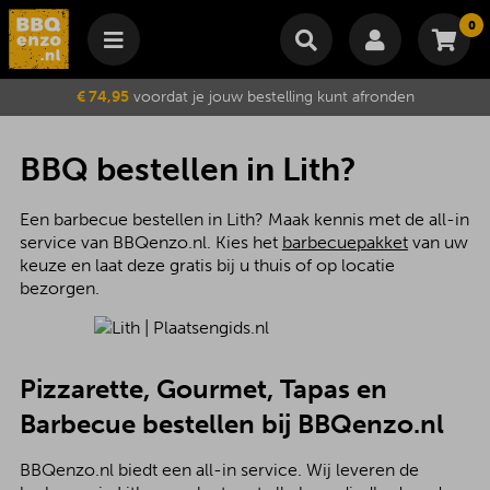
0
Winkelmand
€ 74,95
voordat je jouw bestelling kunt afronden
Subtotaal
€
0,00
Wijzig winkelmand
Bestellen
BBQ bestellen in Lith?
Je winkelwagen is momenteel leeg.
Een barbecue bestellen in Lith? Maak kennis met de all-in
service van BBQenzo.nl. Kies het
barbecuepakket
van uw
keuze en laat deze gratis bij u thuis of op locatie
bezorgen.
Pizzarette, Gourmet, Tapas en
Barbecue bestellen bij BBQenzo.nl
BBQenzo.nl biedt een all-in service. Wij leveren de