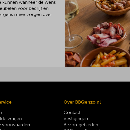
We kunnen wanneer de wens
meubelen voor bedrijf en
 nergens meer zorgen over
ervice
Over BBQenzo.nl
n
Contact
lde vragen
Vestigingen
 voorwaarden
Bezorggebieden