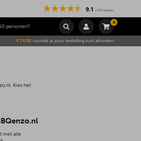
9.1
2.772 reviews
0
50 personen?
Winkelmand
€ 74,95
voordat je jouw bestelling kunt afronden
Subtotaal
€
0,00
Wijzig winkelmand
Bestellen
Je winkelwagen is momenteel leeg.
o.nl. Kies het
 BBQenzo.nl
t met alle
k.