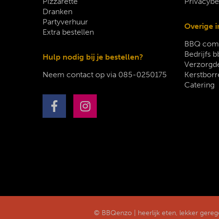
Pizzarette
Privacybe
Dranken
Partyverhuur
Overige i
Extra bestellen
BBQ comp
Bedrijfs b
Hulp nodig bij je bestellen?
Verzorgde
Neem contact op via
085-0250175
Kerstborr
Catering
© BBQenzo | heerlijk eten, lekker gere