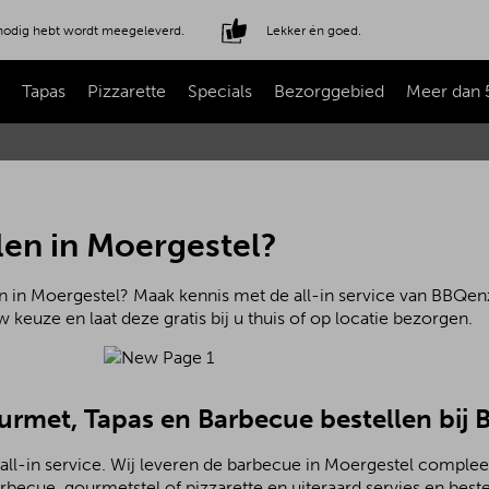
e nodig hebt wordt meegeleverd.
Lekker én goed.
Tapas
Pizzarette
Specials
Bezorggebied
Meer dan 
len in Moergestel?
n in Moergestel? Maak kennis met de all-in service van BBQenz
 keuze en laat deze gratis bij u thuis of op locatie bezorgen.
ourmet, Tapas en Barbecue bestellen bij
all-in service. Wij leveren de barbecue in Moergestel complee
becue, gourmetstel of pizzarette en uiteraard servies en beste