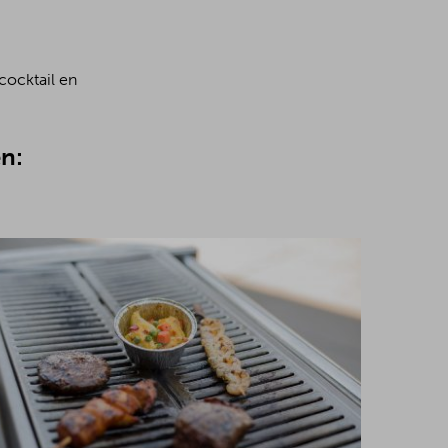
cocktail en
n: