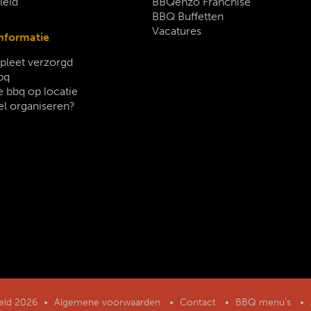
leid
BBQenzo Franchise
BBQ Buffetten
Vacatures
nformatie
leet verzorgd
bq
 bbq op locatie
el organiseren?
geld 2026
Algemene voorwaarden
Contact
BBQ menu’s