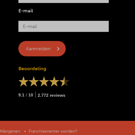
E-mail
Beoordeling
/
9.1
10
2.772 reviews
Allergenen
Franchisenemer worden?