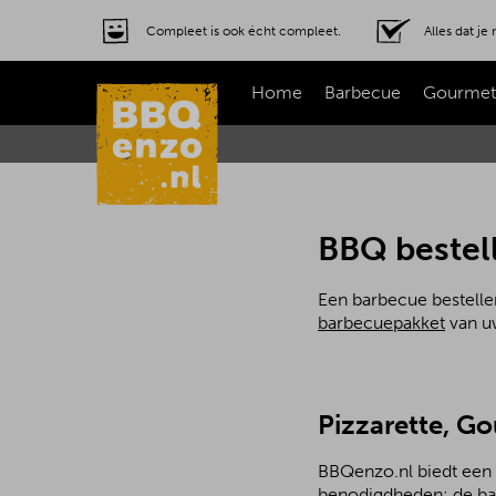
Compleet is ook écht compleet.
Alles dat j
Home
Barbecue
Gourmet
BBQ bestel
Een barbecue bestelle
barbecuepakket
van uw
Pizzarette, G
BBQenzo.nl biedt een 
benodigdheden: de bar