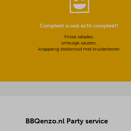
Compleet is ook écht compleet!
Frisse salades,
smeuïge sauzen,
knapperig stokbrood met kruidenboter
BBQenzo.nl Party service