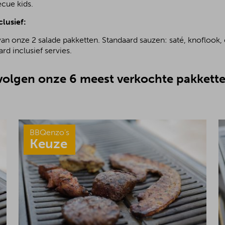
ecue kids.
clusief:
van onze 2 salade pakketten. Standaard sauzen: saté, knoflook, 
rd inclusief servies.
olgen onze 6 meest verkochte pakkette
BBQenzo’s
Keuze