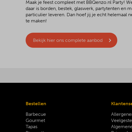
Maak je feest compleet met BBQenzo.nl Party! 
daar is borden, bestek, glaswerk, partytenten en 
particulier leveren. Dan hoef jij je echt helemaal
te maken!
Bekijk hier ons complete aanbod
Bestellen
Klantens
Barbecue
Allergene
Gourmet
Veelgeste
Tapas
Algemene