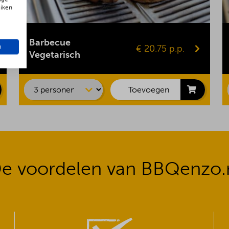
uiken
Gepofte aardappel
Vegaburger
Barbecue
n
€ 20.75 p.p.
Groentespies
Vegetarisch
Portobello
Maiskolf
Toevoegen
e voordelen van BBQenzo.