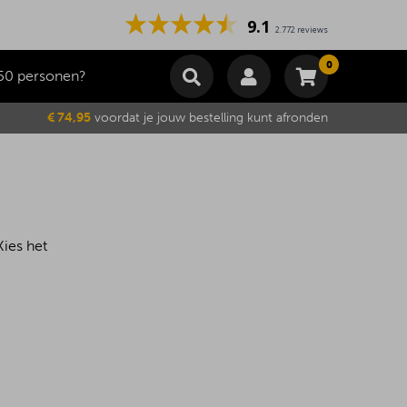
9.1
2.772 reviews
0
50 personen?
Winkelmand
€ 74,95
voordat je jouw bestelling kunt afronden
Subtotaal
€
0,00
Wijzig winkelmand
Bestellen
Je winkelwagen is momenteel leeg.
Kies het