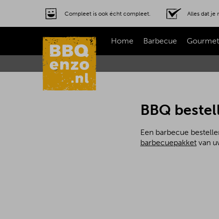
Compleet is ook écht compleet.
Alles dat j
Home
Barbecue
Gourmet
BBQ bestel
Een barbecue bestelle
barbecuepakket
van uw