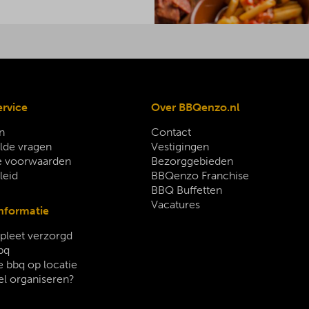
ervice
Over BBQenzo.nl
n
Contact
lde vragen
Vestigingen
 voorwaarden
Bezorggebieden
leid
BBQenzo Franchise
BBQ Buffetten
Vacatures
nformatie
leet verzorgd
bq
 bbq op locatie
el organiseren?