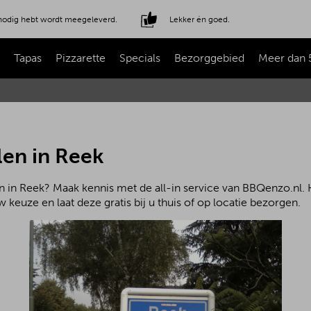
e nodig hebt wordt meegeleverd.
Lekker én goed.
Tapas
Pizzarette
Specials
Bezorggebied
Meer dan 
len in Reek
n in Reek? Maak kennis met de all-in service van BBQenzo.nl. 
 keuze en laat deze gratis bij u thuis of op locatie bezorgen.