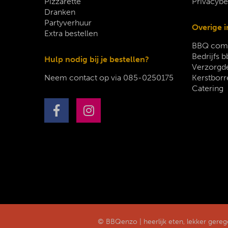
Pizzarette
Privacybe
Dranken
Partyverhuur
Overige i
Extra bestellen
BBQ comp
Bedrijfs b
Hulp nodig bij je bestellen?
Verzorgde
Neem contact op via
085-0250175
Kerstborr
Catering
© BBQenzo | heerlijk eten, lekker gere