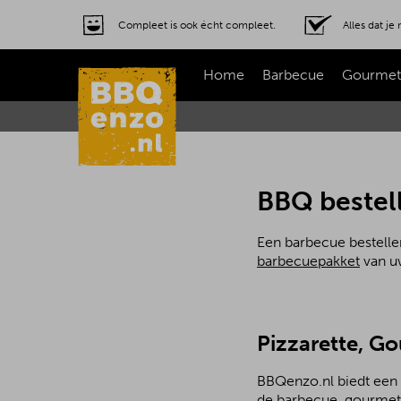
Compleet is ook écht compleet.
Alles dat j
Home
Barbecue
Gourmet
BBQ bestel
Een barbecue bestelle
barbecuepakket
van uw
Pizzarette, G
BBQenzo.nl biedt een 
de barbecue, gourmetst