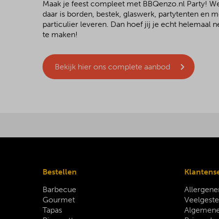
Maak je feest compleet met BBQenzo.nl Party! 
daar is borden, bestek, glaswerk, partytenten en 
particulier leveren. Dan hoef jij je echt helemaal
te maken!
Bekijk hier ons complete aanbod
Bestellen
Klantens
Barbecue
Allergene
Gourmet
Veelgeste
Tapas
Algemene