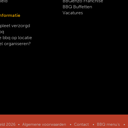
leid
BBQenzo Franchise
BBQ Buffetten
Vacatures
nformatie
leet verzorgd
bq
 bbq op locatie
el organiseren?
geld 2026
Algemene voorwaarden
Contact
BBQ menu’s