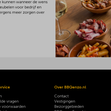
We kunnen wanneer de wens
meubelen voor bedrijf en
 nergens meer zorgen over
ervice
Over BBQenzo.nl
n
Contact
lde vragen
Vestigingen
 voorwaarden
Bezorggebieden