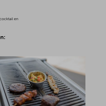
cocktail en
n: