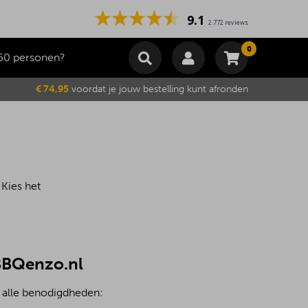
9.1
2.772 reviews
0
50 personen?
Winkelmand
€ 74,95
voordat je jouw bestelling kunt afronden
Subtotaal
€
0,00
Wijzig winkelmand
Bestellen
Je winkelwagen is momenteel leeg.
 Kies het
 BBQenzo.nl
t alle benodigdheden: