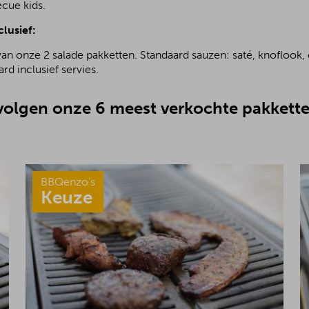
ecue kids.
clusief:
van onze 2 salade pakketten. Standaard sauzen: saté, knoflook, 
rd inclusief servies.
olgen onze 6 meest verkochte pakkette
BBQenzo’s
Keuze