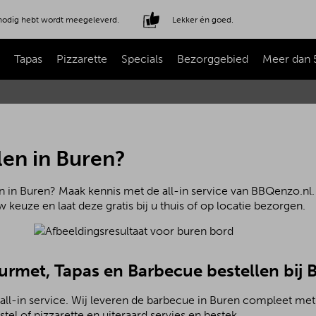
e nodig hebt wordt meegeleverd.
Lekker én goed.
Tapas
Pizzarette
Specials
Bezorggebied
Meer dan 
len in Buren?
n in Buren? Maak kennis met de all-in service van BBQenzo.nl.
 keuze en laat deze gratis bij u thuis of op locatie bezorgen.
ourmet, Tapas en Barbecue bestellen bij
all-in service. Wij leveren de barbecue in Buren compleet me
el of pizzarette en uiteraard servies en bestek.