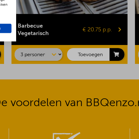
uiken
Gepofte aardappel
Vegaburger
Barbecue
n
€ 20.75 p.p.
Groentespies
Vegetarisch
Portobello
Maiskolf
Toevoegen
e voordelen van BBQenzo.