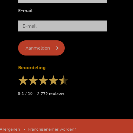
E-mail
Beoordeling
/
9.1
10
2.772 reviews
Allergenen
Franchisenemer worden?