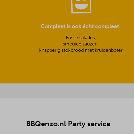
Compleet is ook écht compleet!
Frisse salades,
smeuïge sauzen,
knapperig stokbrood met kruidenboter
BBQenzo.nl Party service