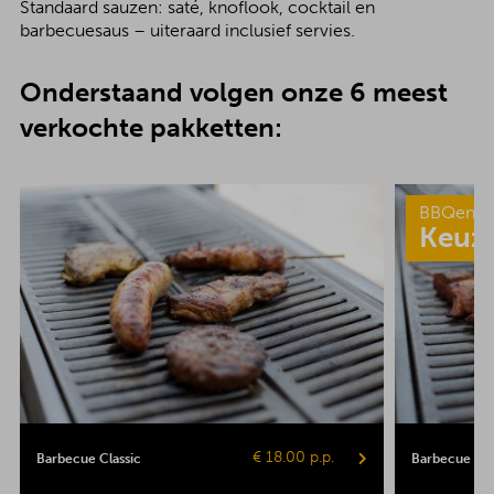
Standaard sauzen: saté, knoflook, cocktail en
barbecuesaus – uiteraard inclusief servies.
Onderstaand volgen onze 6 meest
verkochte pakketten:
BBQenzo
Keuz
€ 18.00 p.p.
Barbecue Classic
Barbecue Pop