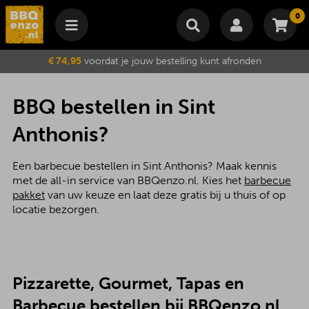
0
Winkelmand
€ 74,95
voordat je jouw bestelling kunt afronden
Subtotaal
€
0,00
Wijzig winkelmand
Bestellen
BBQ bestellen in Sint
Je winkelwagen is momenteel leeg.
Anthonis?
Een barbecue bestellen in Sint Anthonis? Maak kennis
met de all-in service van BBQenzo.nl. Kies het
barbecue
pakket
van uw keuze en laat deze gratis bij u thuis of op
locatie bezorgen.
Pizzarette, Gourmet, Tapas en
Barbecue bestellen bij BBQenzo.nl