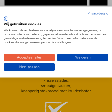
Privacybeleid
Wij gebruiken cookies
De voordelen van BBQenzo.nl
We kunnen deze plaatsen voor analyse van onze bezoekersgegevens, om
onze website te verbeteren, gepersonaliseerde inhoud te tonen en om u een
geweldige website-ervaring te bieden. Voor meer informatie over de
cookies die we gebruiken opent u de instellingen.
Accepteer alles
Weigeren
Nee, pas aan
Compleet is ook écht compleet!
Frisse salades,
smeuïge sauzen,
knapperig stokbrood met kruidenboter