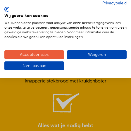
Privacybeleid
De voordelen van BBQenzo.nl
Wij gebruiken cookies
We kunnen deze plaatsen voor analyse van onze bezoekersgegevens, om
onze website te verbeteren, gepersonaliseerde inhoud te tonen en om u een
geweldige website-ervaring te bieden. Voor meer informatie over de
cookies die we gebruiken opent u de instellingen.
Accepteer alles
Weigeren
Compleet is ook écht compleet!
Nee, pas aan
Frisse salades,
smeuïge sauzen,
knapperig stokbrood met kruidenboter
Alles wat je nodig hebt