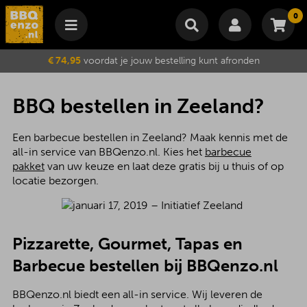
0
Winkelmand
€ 74,95
voordat je jouw bestelling kunt afronden
Subtotaal
€
0,00
Wijzig winkelmand
Bestellen
BBQ bestellen in Zeeland?
Je winkelwagen is momenteel leeg.
Een barbecue bestellen in Zeeland? Maak kennis met de
all-in service van BBQenzo.nl. Kies het
barbecue
pakket
van uw keuze en laat deze gratis bij u thuis of op
locatie bezorgen.
Pizzarette, Gourmet, Tapas en
Barbecue bestellen bij BBQenzo.nl
BBQenzo.nl biedt een all-in service. Wij leveren de