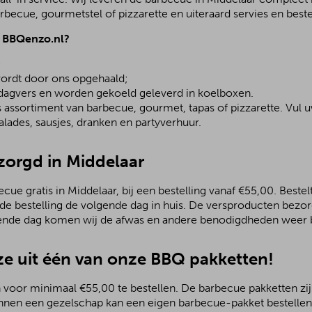
becue, gourmetstel of pizzarette en uiteraard servies en beste
j BBQenzo.nl?
;
ordt door ons opgehaald;
 dagvers en worden gekoeld geleverd in koelboxen.
assortiment van barbecue, gourmet, tapas of pizzarette. Vul u
lades, sausjes, dranken en partyverhuur.
zorgd in Middelaar
ue gratis in Middelaar, bij een bestelling vanaf €55,00. Bestelt
 de bestelling de volgende dag in huis. De versproducten bezo
ende dag komen wij de afwas en andere benodigdheden weer b
e uit één van onze BBQ pakketten!
 voor minimaal €55,00 te bestellen. De barbecue pakketten zijn
nnen een gezelschap kan een eigen barbecue-pakket bestellen.