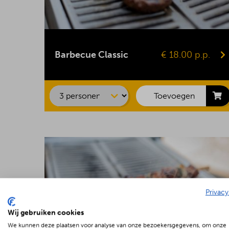
Kipsaté
BBQ-worst
Barbecue Classic
€ 18.00 p.p.
Hamburger
Kipfilet
Speklap
Toevoegen
Privacy
Wij gebruiken cookies
We kunnen deze plaatsen voor analyse van onze bezoekersgegevens, om onze