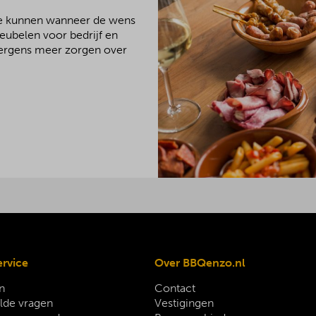
We kunnen wanneer de wens
meubelen voor bedrijf en
 nergens meer zorgen over
ervice
Over BBQenzo.nl
n
Contact
lde vragen
Vestigingen