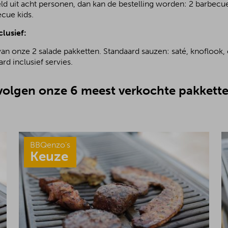
ld uit acht personen, dan kan de bestelling worden: 2 barbecu
ecue kids.
clusief:
van onze 2 salade pakketten. Standaard sauzen: saté, knoflook, 
rd inclusief servies.
olgen onze 6 meest verkochte pakkette
BBQenzo’s
Keuze