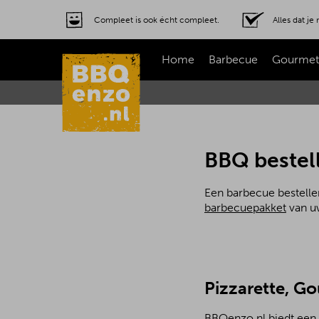
Compleet is ook écht compleet.
Alles dat j
Home
Barbecue
Gourmet
BBQ bestell
Een barbecue bestelle
barbecuepakket
van uw
Pizzarette, G
BBQenzo.nl biedt een a