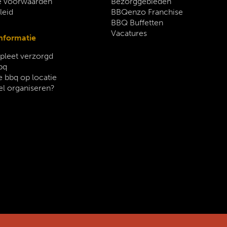
 voorwaarden
Bezorggebieden
leid
BBQenzo Franchise
BBQ Buffetten
Vacatures
nformatie
leet verzorgd
bq
 bbq op locatie
el organiseren?