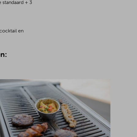
e standaard + 3
cocktail en
n: