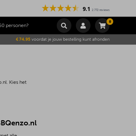
9.1
2.772 reviews
0
50 personen?
Winkelmand
€ 74,95
voordat je jouw bestelling kunt afronden
Subtotaal
€
0,00
Wijzig winkelmand
Bestellen
Je winkelwagen is momenteel leeg.
nl. Kies het
 BBQenzo.nl
met alle