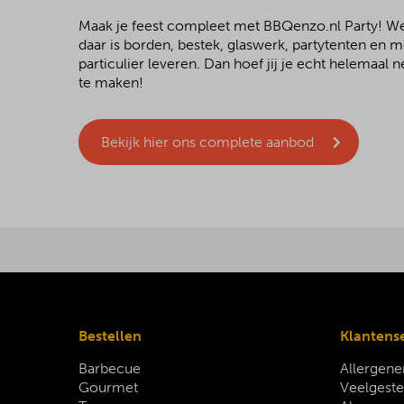
Maak je feest compleet met BBQenzo.nl Party! 
daar is borden, bestek, glaswerk, partytenten en 
particulier leveren. Dan hoef jij je echt helemaal
te maken!
Bekijk hier ons complete aanbod
Bestellen
Klantens
Barbecue
Allergene
Gourmet
Veelgeste