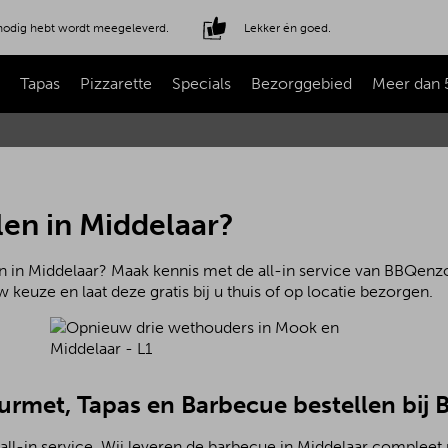
e nodig hebt wordt meegeleverd.
Lekker én goed.
Tapas
Pizzarette
Specials
Bezorggebied
Meer dan 
en in Middelaar?
n in Middelaar? Maak kennis met de all-in service van BBQenzo.
 keuze en laat deze gratis bij u thuis of op locatie bezorgen.
ourmet, Tapas en Barbecue bestellen bij
ll-in service. Wij leveren de barbecue in Middelaar compleet 