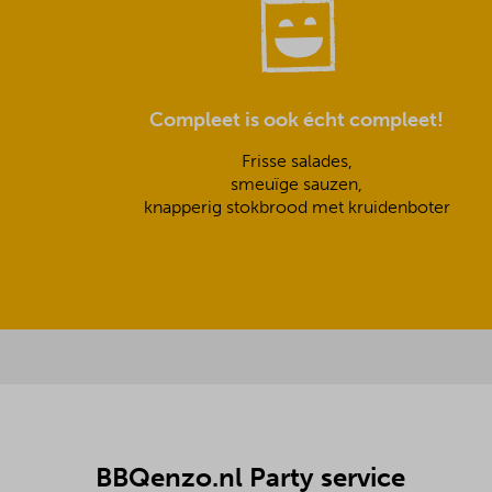
Compleet is ook écht compleet!
Frisse salades,
smeuïge sauzen,
knapperig stokbrood met kruidenboter
BBQenzo.nl Party service