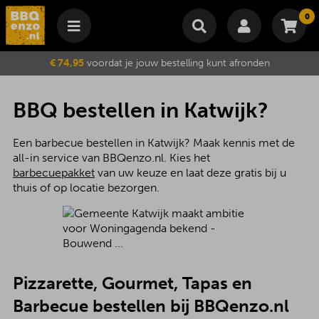
0
Winkelmand
€ 74,95
voordat je jouw bestelling kunt afronden
Subtotaal
€
0,00
Wijzig winkelmand
Bestellen
BBQ bestellen in Katwijk?
Je winkelwagen is momenteel leeg.
Een barbecue bestellen in Katwijk? Maak kennis met de
all-in service van BBQenzo.nl. Kies het
barbecuepakket
van uw keuze en laat deze gratis bij u
thuis of op locatie bezorgen.
Pizzarette, Gourmet, Tapas en
Barbecue bestellen bij BBQenzo.nl