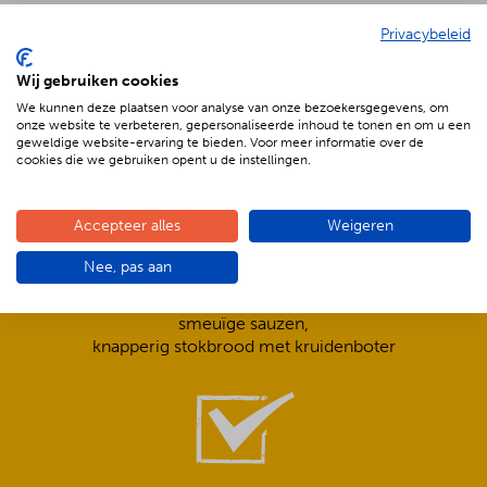
Privacybeleid
De voordelen van BBQenzo.nl
Wij gebruiken cookies
We kunnen deze plaatsen voor analyse van onze bezoekersgegevens, om
onze website te verbeteren, gepersonaliseerde inhoud te tonen en om u een
geweldige website-ervaring te bieden. Voor meer informatie over de
cookies die we gebruiken opent u de instellingen.
Accepteer alles
Weigeren
Compleet is ook écht compleet!
Nee, pas aan
Frisse salades,
smeuïge sauzen,
knapperig stokbrood met kruidenboter