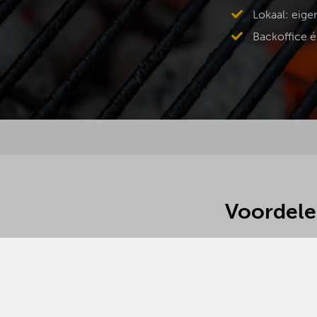
Lokaal: eige
Backoffice é
Voordele
Het concept van 
horecaondernem
Profiteren va
Het gebruik v