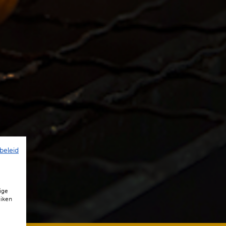
beleid
ige
uiken