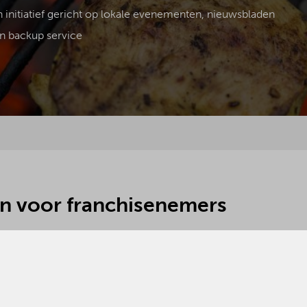
n initiatief gericht op lokale evenementen, nieuwsbladen
n backup service
n voor franchisenemers
BBQenzo.nl is zowel interessant voor bestaande als voor n
ers.
n landelijke naamsbekendheid
an een formule die zich al bewezen heeft