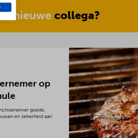
n
nze nieuwe
collega?
dernemer op
mule
ranchisenemer goede,
rouwen en zekerheid aan