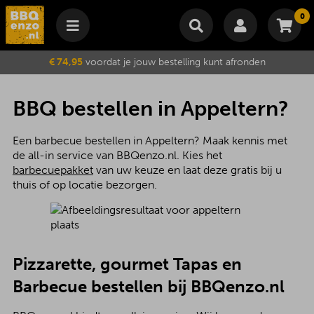
0
Winkelmand
€ 74,95
voordat je jouw bestelling kunt afronden
Subtotaal
€
0,00
Wijzig winkelmand
Bestellen
BBQ bestellen in Appeltern?
Je winkelwagen is momenteel leeg.
Een barbecue bestellen in Appeltern? Maak kennis met
de all-in service van BBQenzo.nl. Kies het
barbecuepakket
van uw keuze en laat deze gratis bij u
thuis of op locatie bezorgen.
Pizzarette, gourmet Tapas en
Barbecue bestellen bij BBQenzo.nl