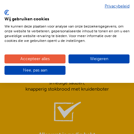
Privacybeleid
De voordelen van BBQenzo.nl
Wij gebruiken cookies
We kunnen deze plaatsen voor analyse van onze bezoekersgegevens, om
onze website te verbeteren, gepersonaliseerde inhoud te tonen en om u een
geweldige website-ervaring te bieden. Voor meer informatie over de
cookies die we gebruiken opent u de instellingen.
Accepteer alles
Weigeren
Compleet is ook écht compleet!
Nee, pas aan
Frisse salades,
smeuïge sauzen,
knapperig stokbrood met kruidenboter