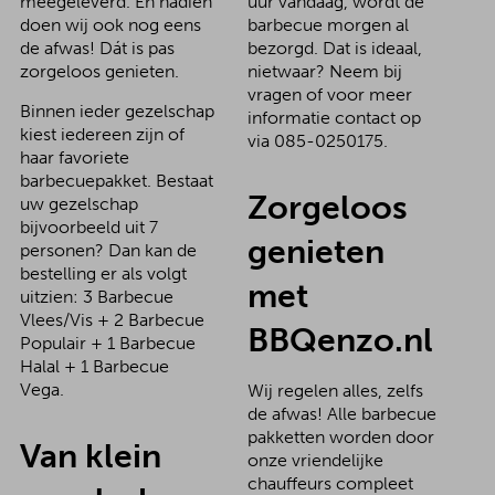
meegeleverd. En nadien
uur vandaag, wordt de
doen wij ook nog eens
barbecue morgen al
de afwas! Dát is pas
bezorgd. Dat is ideaal,
zorgeloos genieten.
nietwaar? Neem bij
vragen of voor meer
Binnen ieder gezelschap
informatie contact op
kiest iedereen zijn of
via 085-0250175.
haar favoriete
barbecuepakket. Bestaat
Zorgeloos
uw gezelschap
bijvoorbeeld uit 7
genieten
personen? Dan kan de
bestelling er als volgt
met
uitzien: 3 Barbecue
Vlees/Vis + 2 Barbecue
BBQenzo.nl
Populair + 1 Barbecue
Halal + 1 Barbecue
Vega.
Wij regelen alles, zelfs
de afwas! Alle barbecue
pakketten worden door
Van klein
onze vriendelijke
chauffeurs compleet