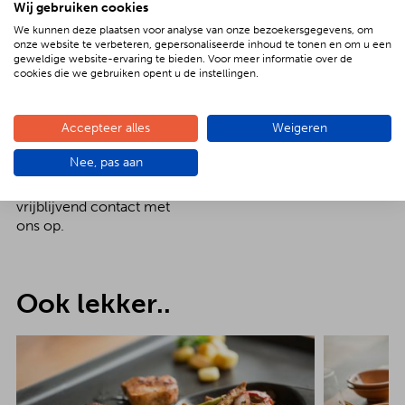
Wij gebruiken cookies
bezorgen alles op
We kunnen deze plaatsen voor analyse van onze bezoekersgegevens, om
locatie dus ook een
onze website te verbeteren, gepersonaliseerde inhoud te tonen en om u een
personeelsfeestje
geweldige website-ervaring te bieden. Voor meer informatie over de
kunnen wij tot in de
cookies die we gebruiken opent u de instellingen.
puntjes verzorgen. Naar
wens inclusief drankjes,
Accepteer alles
Weigeren
barbecue chef en
meubilair. Meer weten
Nee, pas aan
of een passende
offerte? Neem geheel
vrijblijvend contact met
ons op.
Ook lekker..