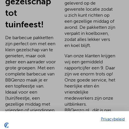
gezelschap
geleverd op de
gewenste locatie zodat
tot
u zich kunt richten op
een gezellige middag of
tuinfeest!
avond. De pakketten zijn
verpakt in koelboxen,
De barbecue pakketten
zodat alles lekker vers
zijn perfect om met een
en koel blijft.
klein gezelschap van te
genieten, maar ook
Van onze klanten krijgen
zeker een aanrader voor
wij een gemiddeld
grote groepen. Met een
rapportcijfer een 9. Daar
complete barbecue van
zijn we enorm trots op!
BBQenzo maak je er
Onze goede service, het
een topfeestje van.
heerlijke eten én
Ideaal voor een
vriendelijke
(tuin)feestje, een
medewerkers zijn onze
gezellige middag met
uitblinkers.
vrienden of vriendinnen,
BBQenzo.nl…dát is pas
vrijgezellenfeestjes,
genieten!
Privacybeleid
vriendenweekenden en
familiefeestjes. Wij