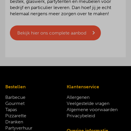
bestek, glaswerk, partytenten en meubelen voor
bedrijf en particulier leveren. Dan hoef jij je echt
helemaal nergens meer zorgen over te maken!
Bekijk hier ons complete aanbod
Bestellen
Klantenservice
Barbecue
Allergenen
Gourmet
Veelgestelde vragen
Tapas
Algemene voorwaarden
Pizzarette
Privacybeleid
Dranken
Partyverhuur
Overige informatie