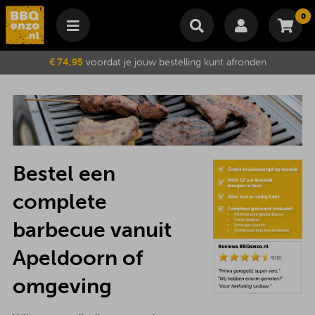
0
Winkelmand
€ 74,95
voordat je jouw bestelling kunt afronden
Subtotaal
€
0,00
Wijzig winkelmand
Bestellen
Je winkelwagen is momenteel leeg.
Bestel een
complete
barbecue vanuit
Apeldoorn of
omgeving