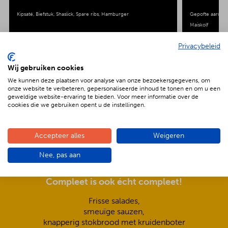
Kipsaté
Biefstuk
Shaslick
Spare ribs
Hamburger
Gepofte aardap
Maiskolf
Privacybeleid
Wij gebruiken cookies
We kunnen deze plaatsen voor analyse van onze bezoekersgegevens, om
onze website te verbeteren, gepersonaliseerde inhoud te tonen en om u een
De voordelen van BBQenzo.nl
geweldige website-ervaring te bieden. Voor meer informatie over de
cookies die we gebruiken opent u de instellingen.
Accepteer alles
Weigeren
Nee, pas aan
Compleet is ook écht compleet!
Frisse salades,
smeuïge sauzen,
knapperig stokbrood met kruidenboter