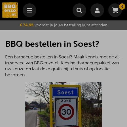
0
Winkelmand
€ 74,95
voordat je jouw bestelling kunt afronden
Subtotaal
€
0,00
Wijzig winkelmand
Bestellen
BBQ bestellen in Soest?
Je winkelwagen is momenteel leeg.
Een barbecue bestellen in Soest? Maak kennis met de all-
in service van BBQenzo.nl. Kies het
barbecuepakket
van
uw keuze en laat deze gratis bij u thuis of op locatie
bezorgen.