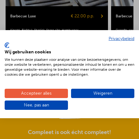
€ 22.00 p.p.
Barbecue Luxe
Barbecue Veg
Kipsaté
Biefstuk
Shaslick
Spare ribs
Hamburger
Gepofte aardap
Maiskolf
Privacybeleid
Wij gebruiken cookies
We kunnen deze plaatsen voor analyse van onze bezoekersgegevens, om
onze website te verbeteren, gepersonaliseerde inhoud te tonen en om u een
geweldige website-ervaring te bieden. Voor meer informatie over de
cookies die we gebruiken opent u de instellingen.
De voordelen van BBQenzo.nl
Accepteer alles
Weigeren
Nee, pas aan
Compleet is ook écht compleet!