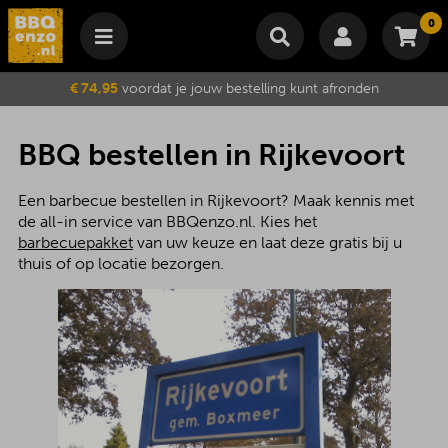
0
Winkelmand
€ 74,95
voordat je jouw bestelling kunt afronden
Subtotaal
€
0,00
Wijzig winkelmand
Bestellen
BBQ bestellen in Rijkevoort
Je winkelwagen is momenteel leeg.
Een barbecue bestellen in Rijkevoort? Maak kennis met
de all-in service van BBQenzo.nl. Kies het
barbecuepakket
van uw keuze en laat deze gratis bij u
thuis of op locatie bezorgen.