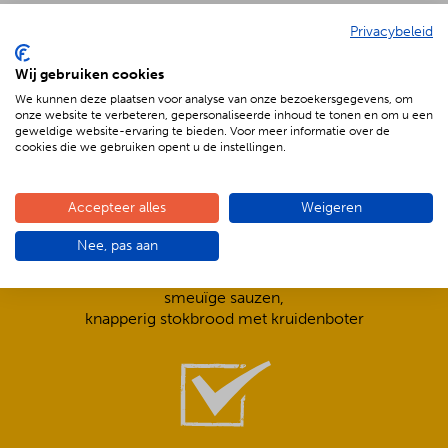
Privacybeleid
De voordelen van BBQenzo.nl
Wij gebruiken cookies
We kunnen deze plaatsen voor analyse van onze bezoekersgegevens, om
onze website te verbeteren, gepersonaliseerde inhoud te tonen en om u een
geweldige website-ervaring te bieden. Voor meer informatie over de
cookies die we gebruiken opent u de instellingen.
Accepteer alles
Weigeren
Compleet is ook écht compleet!
Nee, pas aan
Frisse salades,
smeuïge sauzen,
knapperig stokbrood met kruidenboter