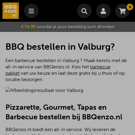
0
Winkelmand
€ 74,95
voordat je jouw bestelling kunt afronden
Subtotaal
€
0,00
Wijzig winkelmand
Bestellen
BBQ bestellen in Valburg?
Je winkelwagen is momenteel leeg.
Een barbecue bestellen in Valburg ? Maak kennis met de
all-in service van BBQenzo.nl. Kies het
barbecue
pakket
van uw keuze en laat deze gratis bij u thuis of op
locatie bezorgen.
Pizzarette, Gourmet, Tapas en
Barbecue bestellen bij BBQenzo.nl
BBQenzo.nl biedt een all-in service. Wij leveren de