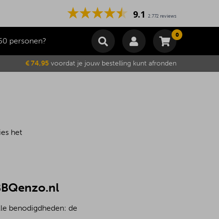
9.1
2.772 reviews
0
50 personen?
Winkelmand
€ 74,95
voordat je jouw bestelling kunt afronden
Subtotaal
€
0,00
Wijzig winkelmand
Bestellen
Je winkelwagen is momenteel leeg.
ies het
 BBQenzo.nl
alle benodigdheden: de