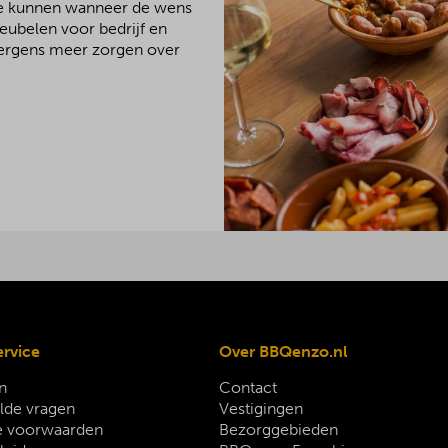
We kunnen wanneer de wens
meubelen voor bedrijf en
 nergens meer zorgen over
ervice
Over BBQenzo.nl
n
Contact
lde vragen
Vestigingen
 voorwaarden
Bezorggebieden