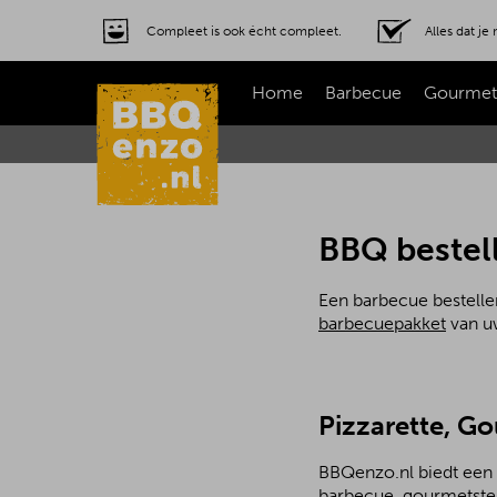
Compleet is ook écht compleet.
Alles dat j
Home
Barbecue
Gourmet
BBQ bestell
Een barbecue bestellen
barbecuepakket
van uw
Pizzarette, G
BBQenzo.nl biedt een 
barbecue, gourmetstel 