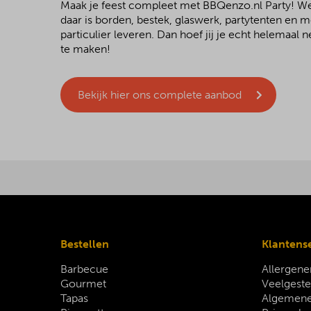
Maak je feest compleet met BBQenzo.nl Party! 
daar is borden, bestek, glaswerk, partytenten en 
particulier leveren. Dan hoef jij je echt helemaal
te maken!
Bekijk hier ons complete aanbod
Bestellen
Klantens
Barbecue
Allergene
Gourmet
Veelgeste
Tapas
Algemene