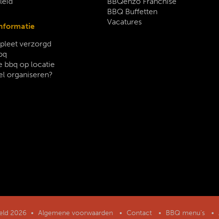
leid
BBQenzo Franchise
BBQ Buffetten
Vacatures
nformatie
leet verzorgd
bq
 bbq op locatie
el organiseren?
geld 2026
Algemene voorwaarden
Contact
BBQ menu’s