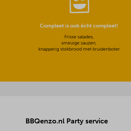
Compleet is ook écht compleet!
Frisse salades,
smeuïge sauzen,
knapperig stokbrood met kruidenboter
BBQenzo.nl Party service