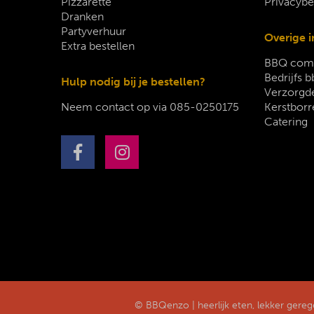
Pizzarette
Privacybe
Dranken
Partyverhuur
Overige i
Extra bestellen
BBQ comp
Bedrijfs b
Hulp nodig bij je bestellen?
Verzorgde
Neem contact op via
085-0250175
Kerstborr
Catering
© BBQenzo | heerlijk eten, lekker gere