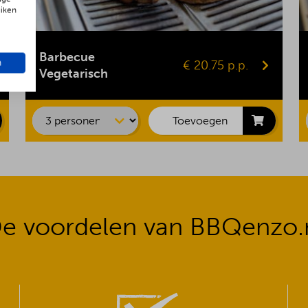
uiken
Gepofte aardappel
Vegaburger
Barbecue
n
€ 20.75 p.p.
Groentespies
Vegetarisch
Portobello
Maiskolf
Toevoegen
e voordelen van BBQenzo.