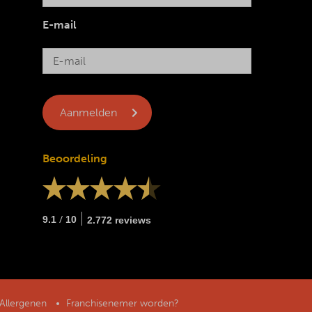
E-mail
Beoordeling
/
9.1
10
2.772 reviews
Allergenen
Franchisenemer worden?