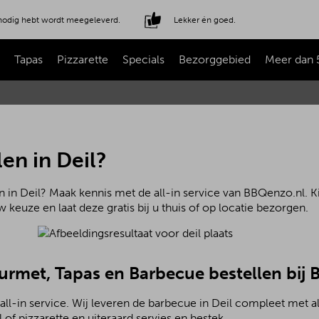
e nodig hebt wordt meegeleverd.
Lekker én goed.
Tapas
Pizzarette
Specials
Bezorggebied
Meer dan 
en in Deil?
 in Deil? Maak kennis met de all-in service van BBQenzo.nl. K
 keuze en laat deze gratis bij u thuis of op locatie bezorgen.
ourmet, Tapas en Barbecue bestellen bij
all-in service. Wij leveren de barbecue in Deil compleet met 
of pizzarette en uiteraard servies en bestek.