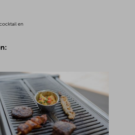
cocktail en
n: