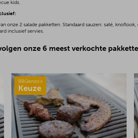
ecue kids.
clusief:
van onze 2 salade pakketten. Standaard sauzen: saté, knoflook, 
rd inclusief servies.
olgen onze 6 meest verkochte pakkette
BBQenzo’s
Keuze