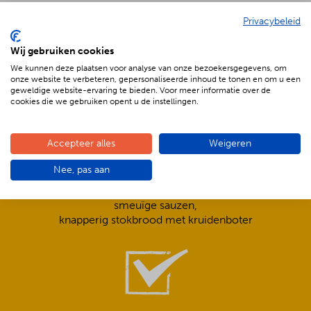
Privacybeleid
De voordelen van BBQenzo.nl
Wij gebruiken cookies
We kunnen deze plaatsen voor analyse van onze bezoekersgegevens, om
onze website te verbeteren, gepersonaliseerde inhoud te tonen en om u een
geweldige website-ervaring te bieden. Voor meer informatie over de
cookies die we gebruiken opent u de instellingen.
Accepteer alles
Weigeren
Compleet is ook écht compleet!
Nee, pas aan
Frisse salades,
smeuïge sauzen,
knapperig stokbrood met kruidenboter