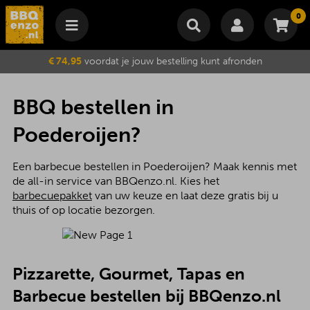
0
Winkelmand
€ 74,95
voordat je jouw bestelling kunt afronden
Subtotaal
€
0,00
Wijzig winkelmand
Bestellen
BBQ bestellen in
Je winkelwagen is momenteel leeg.
Poederoijen?
Een barbecue bestellen in Poederoijen? Maak kennis met
de all-in service van BBQenzo.nl. Kies het
barbecuepakket
van uw keuze en laat deze gratis bij u
thuis of op locatie bezorgen.
Pizzarette, Gourmet, Tapas en
Barbecue bestellen bij BBQenzo.nl