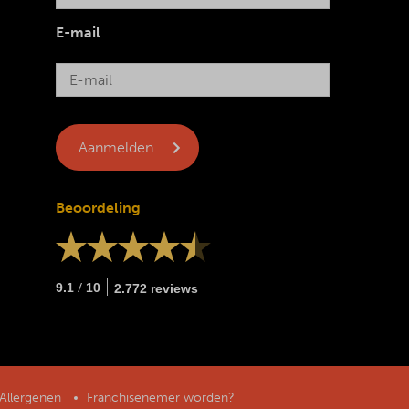
E-mail
Beoordeling
/
9.1
10
2.772 reviews
Allergenen
Franchisenemer worden?