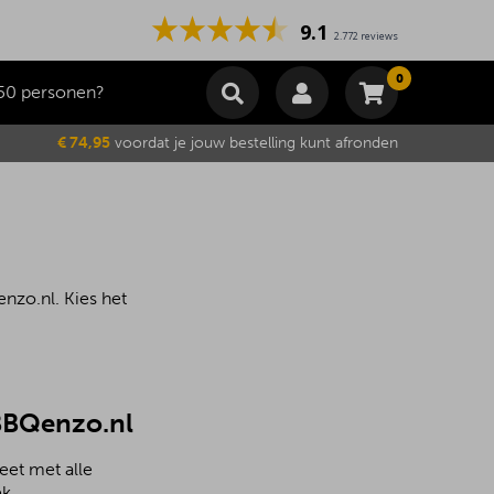
9.1
2.772 reviews
0
50 personen?
Winkelmand
€ 74,95
voordat je jouw bestelling kunt afronden
Subtotaal
€
0,00
Wijzig winkelmand
Bestellen
Je winkelwagen is momenteel leeg.
nzo.nl. Kies het
 BBQenzo.nl
eet met alle
k.