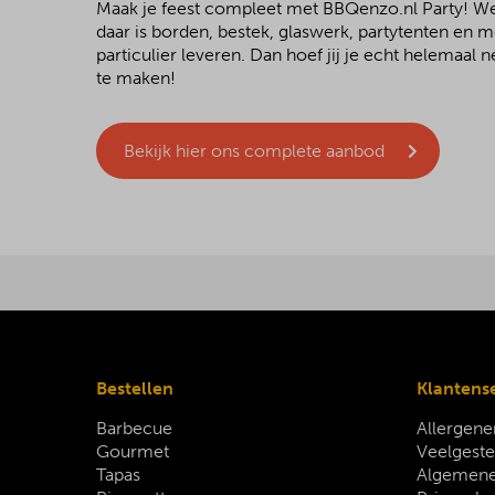
Maak je feest compleet met BBQenzo.nl Party! 
daar is borden, bestek, glaswerk, partytenten en 
particulier leveren. Dan hoef jij je echt helemaal
te maken!
Bekijk hier ons complete aanbod
Bestellen
Klantens
Barbecue
Allergene
Gourmet
Veelgeste
Tapas
Algemene