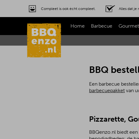
Compleet is ook écht compleet.
Alles dat j
Home
Barbecue
Gourmet
BBQ bestel
Een barbecue bestelle
barbecuepakket
van uw
Pizzarette, G
BBQenzo.nl biedt een 
benodigdheden: de bar