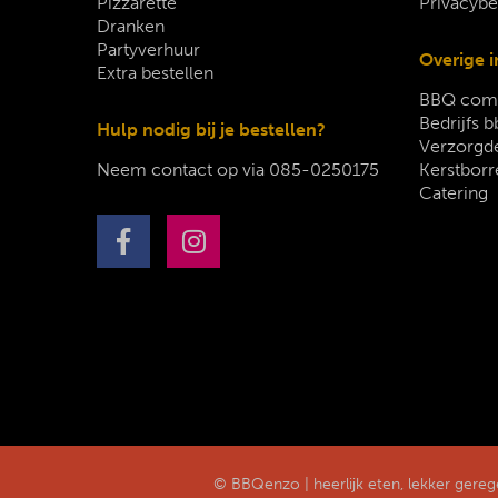
Pizzarette
Privacybe
Dranken
Partyverhuur
Overige i
Extra bestellen
BBQ comp
Bedrijfs b
Hulp nodig bij je bestellen?
Verzorgde
Neem contact op via
085-0250175
Kerstborr
Catering
© BBQenzo | heerlijk eten, lekker gere