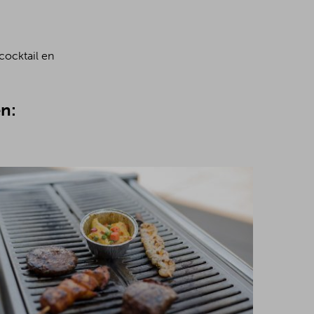
cocktail en
n: