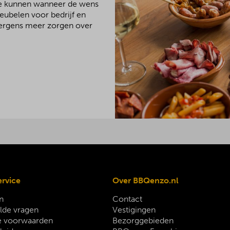
We kunnen wanneer de wens
meubelen voor bedrijf en
 nergens meer zorgen over
ervice
Over BBQenzo.nl
n
Contact
lde vragen
Vestigingen
 voorwaarden
Bezorggebieden