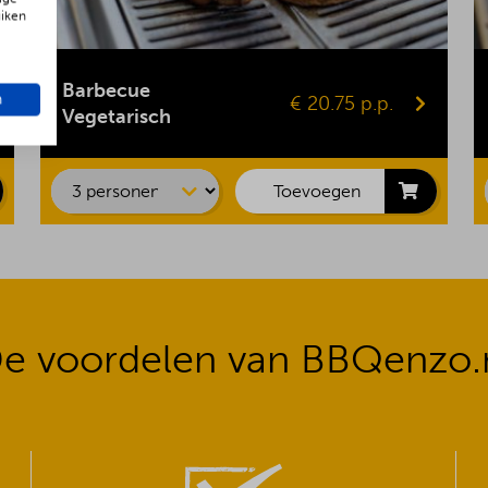
uiken
Gepofte aardappel
Vegaburger
Barbecue
n
€ 20.75 p.p.
Groentespies
Vegetarisch
Portobello
Maiskolf
Toevoegen
e voordelen van BBQenzo.