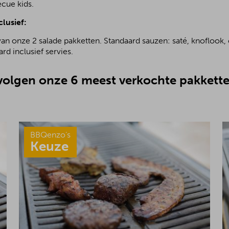
ecue kids.
clusief:
van onze 2 salade pakketten. Standaard sauzen: saté, knoflook, 
rd inclusief servies.
olgen onze 6 meest verkochte pakkette
BBQenzo’s
Keuze