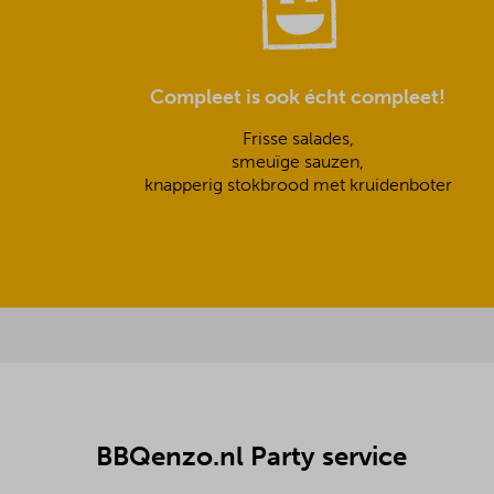
Compleet is ook écht compleet!
Frisse salades,
smeuïge sauzen,
knapperig stokbrood met kruidenboter
BBQenzo.nl Party service