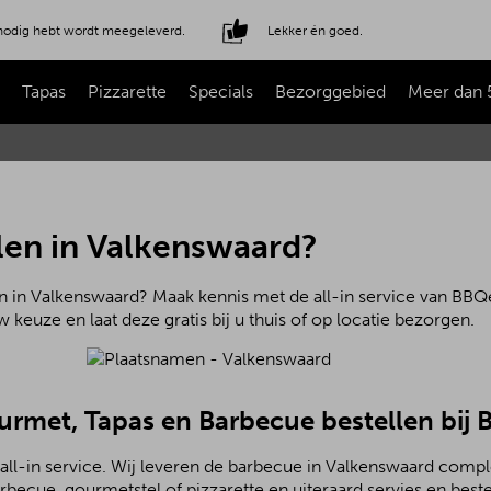
e nodig hebt wordt meegeleverd.
Lekker én goed.
Tapas
Pizzarette
Specials
Bezorggebied
Meer dan 
len in Valkenswaard?
n in Valkenswaard? Maak kennis met de all-in service van BBQe
 keuze en laat deze gratis bij u thuis of op locatie bezorgen.
ourmet, Tapas en Barbecue bestellen bij
all-in service. Wij leveren de barbecue in Valkenswaard compl
becue, gourmetstel of pizzarette en uiteraard servies en beste