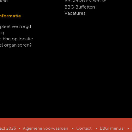
leid
BBQenzo Franchise
BBQ Buffetten
Vacatures
nformatie
leet verzorgd
bq
 bbq op locatie
el organiseren?
geld 2026
Algemene voorwaarden
Contact
BBQ menu’s