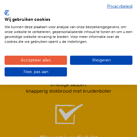
Privacybeleid
De voordelen van BBQenzo.nl
Wij gebruiken cookies
We kunnen deze plaatsen voor analyse van onze bezoekersgegevens, om
onze website te verbeteren, gepersonaliseerde inhoud te tonen en om u een
geweldige website-ervaring te bieden. Voor meer informatie over de
cookies die we gebruiken opent u de instellingen.
Accepteer alles
Weigeren
Compleet is ook écht compleet!
Nee, pas aan
Frisse salades,
smeuïge sauzen,
knapperig stokbrood met kruidenboter