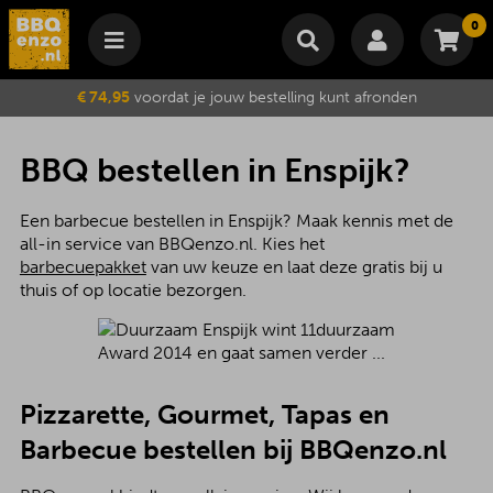
0
Winkelmand
€ 74,95
voordat je jouw bestelling kunt afronden
Subtotaal
€
0,00
Wijzig winkelmand
Bestellen
BBQ bestellen in Enspijk?
Je winkelwagen is momenteel leeg.
Een barbecue bestellen in Enspijk? Maak kennis met de
all-in service van BBQenzo.nl. Kies het
barbecuepakket
van uw keuze en laat deze gratis bij u
thuis of op locatie bezorgen.
Pizzarette, Gourmet, Tapas en
Barbecue bestellen bij BBQenzo.nl