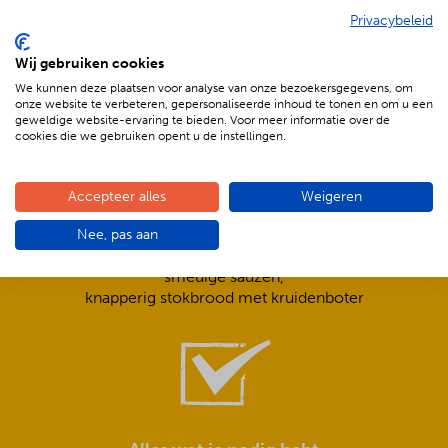
Privacybeleid
De voordelen van BBQenzo.nl
Wij gebruiken cookies
We kunnen deze plaatsen voor analyse van onze bezoekersgegevens, om
onze website te verbeteren, gepersonaliseerde inhoud te tonen en om u een
geweldige website-ervaring te bieden. Voor meer informatie over de
cookies die we gebruiken opent u de instellingen.
Accepteer alles
Weigeren
Compleet is ook écht compleet!
Nee, pas aan
Frisse salades,
smeuïge sauzen,
knapperig stokbrood met kruidenboter