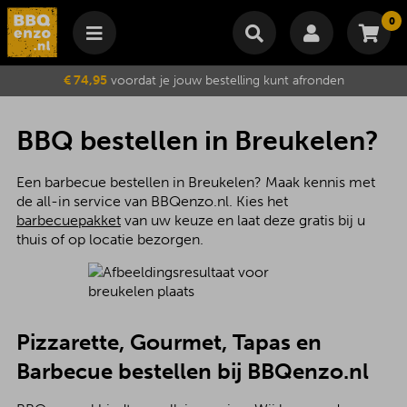
0
Winkelmand
€ 74,95
voordat je jouw bestelling kunt afronden
Subtotaal
€
0,00
Wijzig winkelmand
Bestellen
BBQ bestellen in Breukelen?
Je winkelwagen is momenteel leeg.
Een barbecue bestellen in Breukelen? Maak kennis met
de all-in service van BBQenzo.nl. Kies het
barbecuepakket
van uw keuze en laat deze gratis bij u
thuis of op locatie bezorgen.
Pizzarette, Gourmet, Tapas en
Barbecue bestellen bij BBQenzo.nl