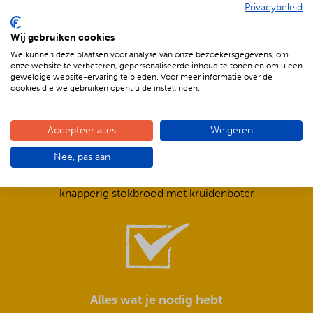
Privacybeleid
De voordelen van BBQenzo.nl
Wij gebruiken cookies
We kunnen deze plaatsen voor analyse van onze bezoekersgegevens, om
onze website te verbeteren, gepersonaliseerde inhoud te tonen en om u een
geweldige website-ervaring te bieden. Voor meer informatie over de
cookies die we gebruiken opent u de instellingen.
Accepteer alles
Weigeren
Compleet is ook écht compleet!
Nee, pas aan
Frisse salades,
smeuïge sauzen,
knapperig stokbrood met kruidenboter
Alles wat je nodig hebt