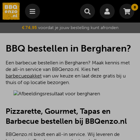
0
Winkelmand
€ 74,95
voordat je jouw bestelling kunt afronden
Subtotaal
€
0,00
Wijzig winkelmand
Bestellen
BBQ bestellen in Bergharen?
Je winkelwagen is momenteel leeg.
Een barbecue bestellen in Bergharen? Maak kennis met
de all-in service van BBQenzo.nl. Kies het
barbecuepakket
van uw keuze en laat deze gratis bij u
thuis of op locatie bezorgen.
Pizzarette, Gourmet, Tapas en
Barbecue bestellen bij BBQenzo.nl
BBQenzo.nl biedt een all-in service. Wij leveren de