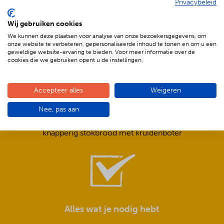
Privacybeleid
De voordelen van BBQenzo.nl
Wij gebruiken cookies
We kunnen deze plaatsen voor analyse van onze bezoekersgegevens, om
onze website te verbeteren, gepersonaliseerde inhoud te tonen en om u een
geweldige website-ervaring te bieden. Voor meer informatie over de
cookies die we gebruiken opent u de instellingen.
Accepteer alles
Weigeren
Compleet is ook écht compleet!
Nee, pas aan
Frisse salades,
smeuïge sauzen,
knapperig stokbrood met kruidenboter
Alles wat je nodig hebt