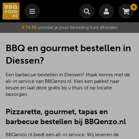
0
Winkelmand
€ 74,95
voordat je jouw bestelling kunt afronden
Subtotaal
€
0,00
Wijzig winkelmand
Bestellen
BBQ en gourmet bestellen in
Je winkelwagen is momenteel leeg.
Diessen?
Een barbecue bestellen in Diessen? Maak kennis met de
all-in service van BBQenzo.nl. Kies een pakket naar
keuze en laat deze gratis bij u thuis of op locatie
bezorgen.
Pizzarette, gourmet, tapas en
barbecue bestellen bij BBQenzo.nl
BBQenzo.nl biedt een all-in service. Wij leveren de