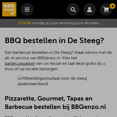
0
Winkelmand
€ 74,95
voordat je jouw bestelling kunt afronden
Subtotaal
€
0,00
Wijzig winkelmand
Bestellen
BBQ bestellen in De Steeg?
Je winkelwagen is momenteel leeg.
Een barbecue bestellen in De Steeg? Maak kennis met de
all-in service van BBQenzo.nl. Kies het
barbecuepakket
van uw keuze en laat deze gratis bij u
thuis of op locatie bezorgen.
Pizzarette, Gourmet, Tapas en
Barbecue bestellen bij BBQenzo.nl