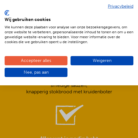
Privacybeleid
De voordelen van BBQenzo.nl
Wij gebruiken cookies
We kunnen deze plaatsen voor analyse van onze bezoekersgegevens, om
onze website te verbeteren, gepersonaliseerde inhoud te tonen en om u een
geweldige website-ervaring te bieden. Voor meer informatie over de
cookies die we gebruiken opent u de instellingen.
Accepteer alles
Weigeren
Compleet is ook écht compleet!
Nee, pas aan
Frisse salades,
smeuïge sauzen,
knapperig stokbrood met kruidenboter