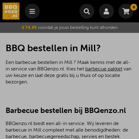
0
Winkelmand
€ 74,95
voordat je jouw bestelling kunt afronden
Subtotaal
€
0,00
Wijzig winkelmand
Bestellen
BBQ bestellen in Mill?
Je winkelwagen is momenteel leeg.
Een barbecue bestellen in Mill ? Maak kennis met de all-
in service van BBQenzo.nl. Kies het
barbecue pakket
van
uw keuze en laat deze gratis bij u thuis of op locatie
bezorgen.
Barbecue bestellen bij BBQenzo.nl
BBQenzo.nl biedt een all-in service. Wij leveren de
barbecue in Mill compleet met alle benodigdheden: de
barbecue, barbecuegereedschap, servies en bestek.