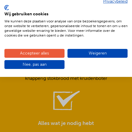
Privacybeleid
De voordelen van BBQenzo.nl
Wij gebruiken cookies
We kunnen deze plaatsen voor analyse van onze bezoekersgegevens, om
onze website te verbeteren, gepersonaliseerde inhoud te tonen en om u een
geweldige website-ervaring te bieden. Voor meer informatie over de
cookies die we gebruiken opent u de instellingen.
Accepteer alles
Weigeren
Compleet is ook écht compleet!
Nee, pas aan
Frisse salades,
smeuïge sauzen,
knapperig stokbrood met kruidenboter
Alles wat je nodig hebt