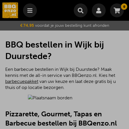
0
Winkelmand
€ 74,95
voordat je jouw bestelling kunt afronden
Subtotaal
€
0,00
Wijzig winkelmand
Bestellen
BBQ bestellen in Wijk bij
Je winkelwagen is momenteel leeg.
Duurstede?
Een barbecue bestellen in Wijk bij Duurstede? Maak
kennis met de all-in service van BBQenzo.nl. Kies het
barbecuepakket
van uw keuze en laat deze gratis bij u
thuis of op locatie bezorgen.
Pizzarette, Gourmet, Tapas en
Barbecue bestellen bij BBQenzo.nl