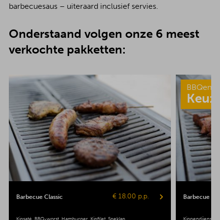
barbecuesaus – uiteraard inclusief servies.
Onderstaand volgen onze 6 meest
verkochte pakketten:
BBQenzo
Keuz
€ 18.00 p.p.
Barbecue Classic
Barbecue Pop
Kipsaté
BBQ-worst
Hamburger
Kipfilet
Speklap
Kippendijenspie