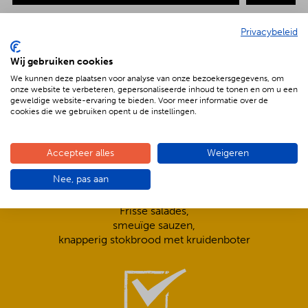
Privacybeleid
Wij gebruiken cookies
De voordelen van BBQenzo.nl
We kunnen deze plaatsen voor analyse van onze bezoekersgegevens, om
onze website te verbeteren, gepersonaliseerde inhoud te tonen en om u een
geweldige website-ervaring te bieden. Voor meer informatie over de
cookies die we gebruiken opent u de instellingen.
Accepteer alles
Weigeren
Nee, pas aan
Compleet is ook écht compleet!
Frisse salades,
smeuïge sauzen,
knapperig stokbrood met kruidenboter