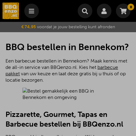
0
Winkelmand
€ 74,95
voordat je jouw bestelling kunt afronden
Subtotaal
€
0,00
Wijzig winkelmand
Bestellen
BBQ bestellen in Bennekom?
Je winkelwagen is momenteel leeg.
Een barbecue bestellen in Bennekom? Maak kennis met
de all-in service van BBQenzo.nl. Kies het
barbecue
pakket
van uw keuze en laat deze gratis bij u thuis of op
locatie bezorgen.
Pizzarette, Gourmet, Tapas en
Barbecue bestellen bij BBQenzo.nl