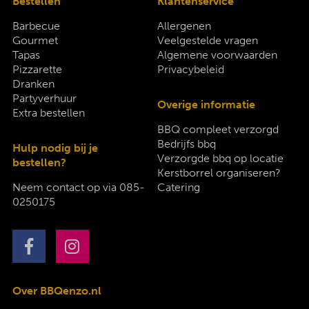
Bestellen
Klantenservice
Barbecue
Allergenen
Gourmet
Veelgestelde vragen
Tapas
Algemene voorwaarden
Pizzarette
Privacybeleid
Dranken
Partyverhuur
Overige informatie
Extra bestellen
BBQ compleet verzorgd
Bedrijfs bbq
Hulp nodig bij je
Verzorgde bbq op locatie
bestellen?
Kerstborrel organiseren?
Neem contact op via
085-
Catering
0250175
Over BBQenzo.nl