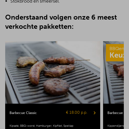
Stokbrood en smeersel.
Onderstaand volgen onze 6 meest
verkochte pakketten:
BBQenzo
Keuz
€ 18.00 p.p.
Barbecue Classic
Barbecue Pop
Kipsaté
BBQ-worst
Hamburger
Kipfilet
Speklap
Kippendijenspie