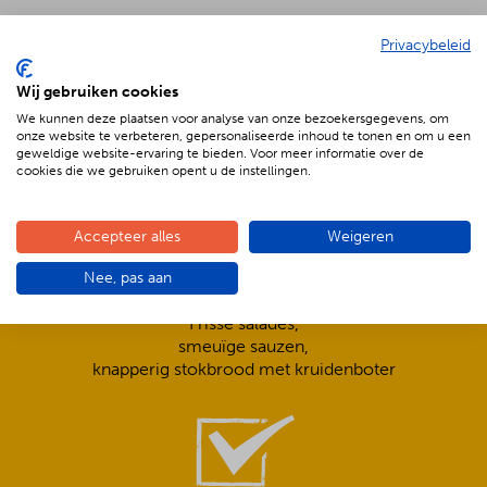
Privacybeleid
Wij gebruiken cookies
De voordelen van BBQenzo.nl
We kunnen deze plaatsen voor analyse van onze bezoekersgegevens, om
onze website te verbeteren, gepersonaliseerde inhoud te tonen en om u een
geweldige website-ervaring te bieden. Voor meer informatie over de
cookies die we gebruiken opent u de instellingen.
Accepteer alles
Weigeren
Nee, pas aan
Compleet is ook écht compleet!
Frisse salades,
smeuïge sauzen,
knapperig stokbrood met kruidenboter