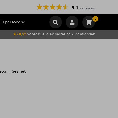
9.1
2.772 reviews
0
50 personen?
Winkelmand
€ 74,95
voordat je jouw bestelling kunt afronden
Subtotaal
€
0,00
Wijzig winkelmand
Bestellen
Je winkelwagen is momenteel leeg.
o.nl. Kies het