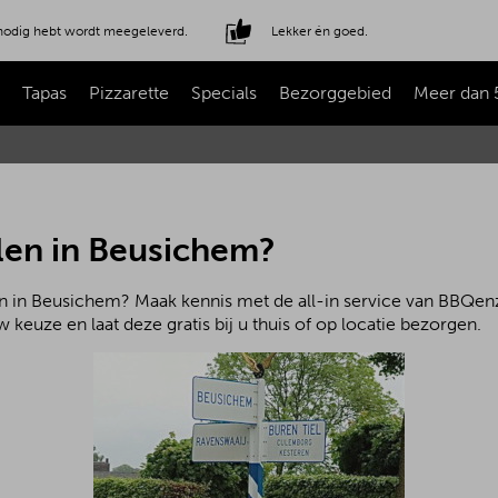
e nodig hebt wordt meegeleverd.
Lekker én goed.
Tapas
Pizzarette
Specials
Bezorggebied
Meer dan 
len in Beusichem?
n in Beusichem? Maak kennis met de all-in service van BBQenz
 keuze en laat deze gratis bij u thuis of op locatie bezorgen.