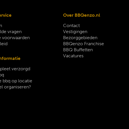
ervice
Over BBQenzo.nl
n
Contact
lde vragen
Vestigingen
 voorwaarden
Bezorggebieden
leid
BBQenzo Franchise
BBQ Buffetten
Vacatures
nformatie
leet verzorgd
bq
 bbq op locatie
el organiseren?