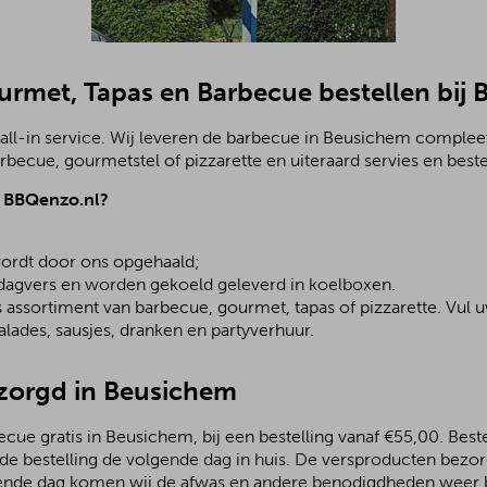
ourmet, Tapas en Barbecue bestellen bij
all-in service. Wij leveren de barbecue in Beusichem compleet
becue, gourmetstel of pizzarette en uiteraard servies en beste
j BBQenzo.nl?
;
ordt door ons opgehaald;
 dagvers en worden gekoeld geleverd in koelboxen.
assortiment van barbecue, gourmet, tapas of pizzarette. Vul u
lades, sausjes, dranken en partyverhuur.
ezorgd in Beusichem
ue gratis in Beusichem, bij een bestelling vanaf €55,00. Beste
 de bestelling de volgende dag in huis. De versproducten bezo
ende dag komen wij de afwas en andere benodigdheden weer b