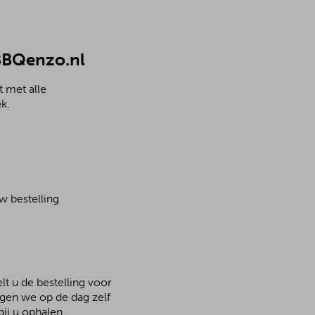
 BBQenzo.nl
 met alle
k.
w bestelling
lt u de bestelling voor
rgen we op de dag zelf
ij u ophalen.