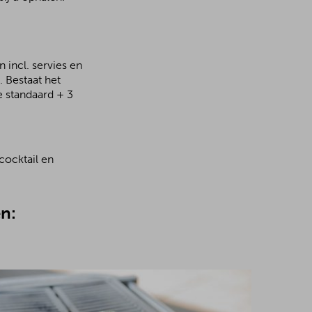
 incl. servies en
 Bestaat het
e standaard + 3
cocktail en
n: