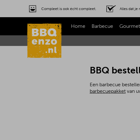
Compleet is ook écht compleet.
Alles dat j
Home
Barbecue
Gourmet
BBQ bestel
Een barbecue bestelle
barbecuepakket
van uw