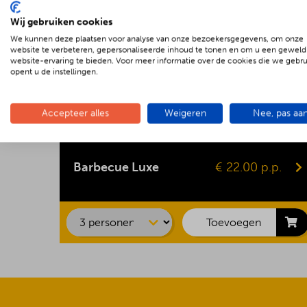
Wij gebruiken cookies
We kunnen deze plaatsen voor analyse van onze bezoekersgegevens, om onze
website te verbeteren, gepersonaliseerde inhoud te tonen en om u een geweld
website-ervaring te bieden. Voor meer informatie over de cookies die we gebr
opent u de instellingen.
Accepteer alles
Weigeren
Nee, pas aa
Kipsaté
Biefstuk
Barbecue Luxe
€ 22.00 p.p.
Shaslick
Spare ribs
Hamburger
Toevoegen