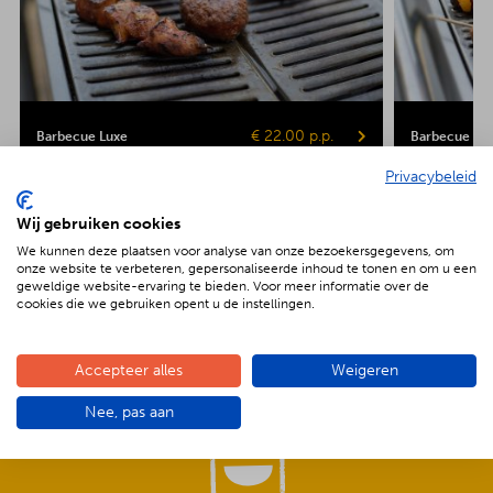
€ 22.00 p.p.
Barbecue Luxe
Barbecue Veg
Privacybeleid
Kipsaté
Biefstuk
Shaslick
Spare ribs
Hamburger
Gepofte aardap
Maiskolf
Wij gebruiken cookies
We kunnen deze plaatsen voor analyse van onze bezoekersgegevens, om
onze website te verbeteren, gepersonaliseerde inhoud te tonen en om u een
geweldige website-ervaring te bieden. Voor meer informatie over de
cookies die we gebruiken opent u de instellingen.
De voordelen van BBQenzo.nl
Accepteer alles
Weigeren
Nee, pas aan