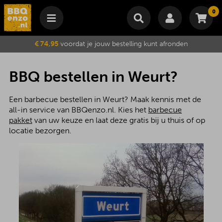
0
Winkelmand
€ 74,95
voordat je jouw bestelling kunt afronden
Subtotaal
€
0,00
Wijzig winkelmand
Bestellen
BBQ bestellen in Weurt?
Je winkelwagen is momenteel leeg.
Een barbecue bestellen in Weurt? Maak kennis met de
all-in service van BBQenzo.nl. Kies het
barbecue
pakket
van uw keuze en laat deze gratis bij u thuis of op
locatie bezorgen.