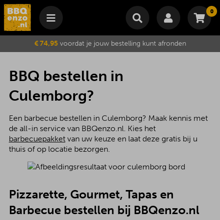
0
Winkelmand
€ 74,95
voordat je jouw bestelling kunt afronden
Subtotaal
€
0,00
Wijzig winkelmand
Bestellen
BBQ bestellen in
Je winkelwagen is momenteel leeg.
Culemborg?
Een barbecue bestellen in Culemborg? Maak kennis met
de all-in service van BBQenzo.nl. Kies het
barbecuepakket
van uw keuze en laat deze gratis bij u
thuis of op locatie bezorgen.
Pizzarette, Gourmet, Tapas en
Barbecue bestellen bij BBQenzo.nl