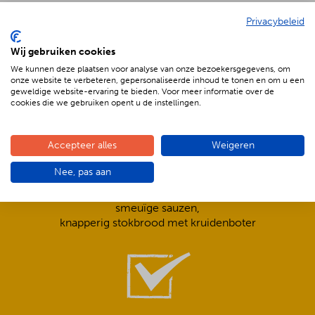
Privacybeleid
De voordelen van BBQenzo.nl
Wij gebruiken cookies
We kunnen deze plaatsen voor analyse van onze bezoekersgegevens, om
onze website te verbeteren, gepersonaliseerde inhoud te tonen en om u een
geweldige website-ervaring te bieden. Voor meer informatie over de
cookies die we gebruiken opent u de instellingen.
Accepteer alles
Weigeren
Compleet is ook écht compleet!
Nee, pas aan
Frisse salades,
smeuïge sauzen,
knapperig stokbrood met kruidenboter