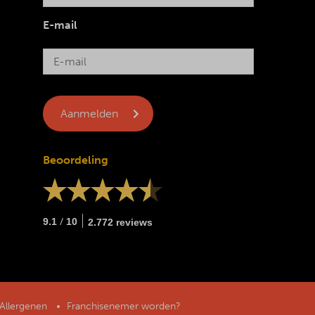
E-mail
Beoordeling
/
9.1
10
2.772 reviews
Allergenen
Franchisenemer worden?