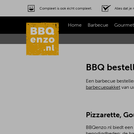
Compleet is ook écht compleet.
Alles dat j
Home
Barbecue
Gourmet
BBQ bestell
Een barbecue bestellen
barbecuepakket
van uw
Pizzarette, G
BBQenzo.nl biedt een a
benodigdheden: de bar