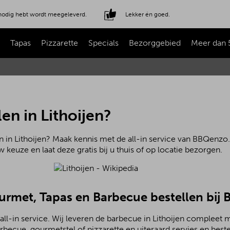
e nodig hebt wordt meegeleverd.
Lekker én goed.
Tapas
Pizzarette
Specials
Bezorggebied
Meer dan 
en in Lithoijen?
 in Lithoijen? Maak kennis met de all-in service van BBQenzo.n
 keuze en laat deze gratis bij u thuis of op locatie bezorgen.
ourmet, Tapas en Barbecue bestellen bij
ll-in service. Wij leveren de barbecue in Lithoijen compleet m
becue, gourmetstel of pizzarette en uiteraard servies en beste