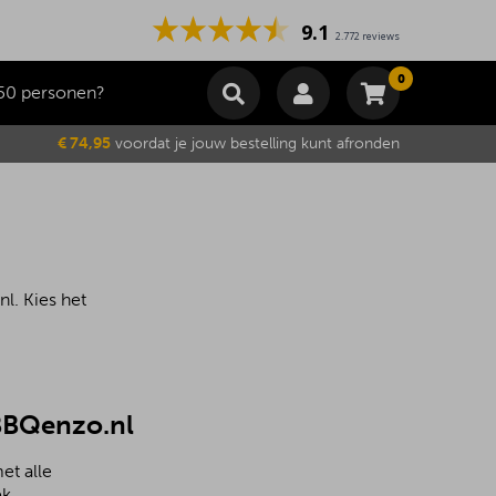
9.1
2.772 reviews
0
50 personen?
Winkelmand
€ 74,95
voordat je jouw bestelling kunt afronden
Subtotaal
€
0,00
Wijzig winkelmand
Bestellen
Je winkelwagen is momenteel leeg.
l. Kies het
 BBQenzo.nl
et alle
k.