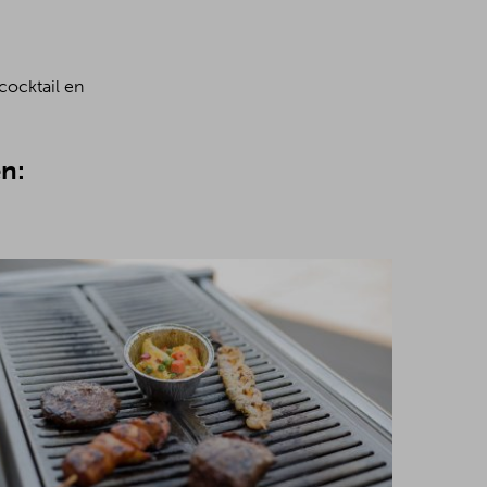
cocktail en
n: