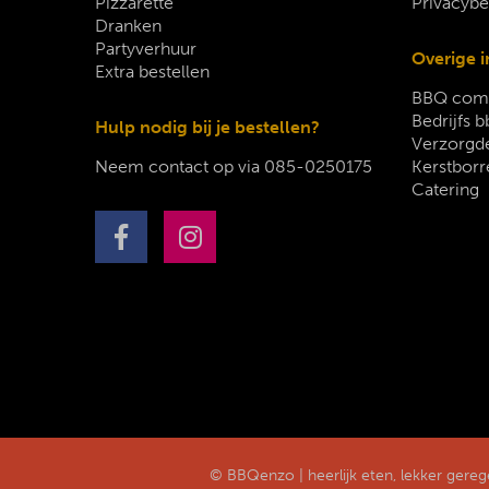
Pizzarette
Privacybe
Dranken
Partyverhuur
Overige i
Extra bestellen
BBQ comp
Bedrijfs b
Hulp nodig bij je bestellen?
Verzorgde
Neem contact op via
085-0250175
Kerstborr
Catering
© BBQenzo | heerlijk eten, lekker gere