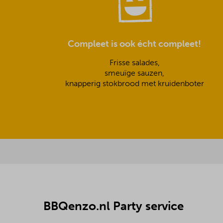
Compleet is ook écht compleet!
Frisse salades,
smeuïge sauzen,
knapperig stokbrood met kruidenboter
BBQenzo.nl Party service