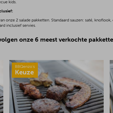
ecue kids.
clusief:
van onze 2 salade pakketten. Standaard sauzen: saté, knoflook, 
rd inclusief servies.
olgen onze 6 meest verkochte pakkette
BBQenzo’s
Keuze