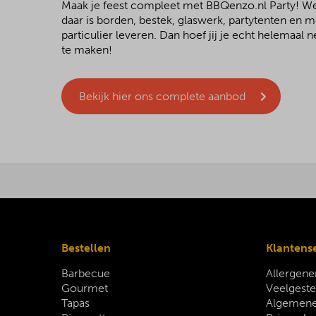
Maak je feest compleet met BBQenzo.nl Party! 
daar is borden, bestek, glaswerk, partytenten en 
particulier leveren. Dan hoef jij je echt helemaal
te maken!
Bekijk hier ons complete aanbod
Bestellen
Klantens
Barbecue
Allergene
Gourmet
Veelgeste
Tapas
Algemene