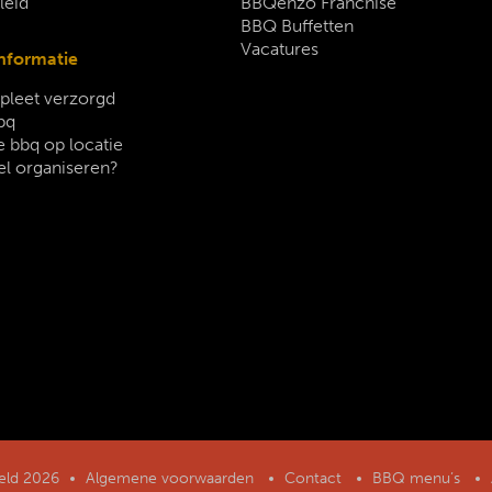
leid
BBQenzo Franchise
BBQ Buffetten
Vacatures
nformatie
leet verzorgd
bq
 bbq op locatie
el organiseren?
geld 2026
Algemene voorwaarden
Contact
BBQ menu’s