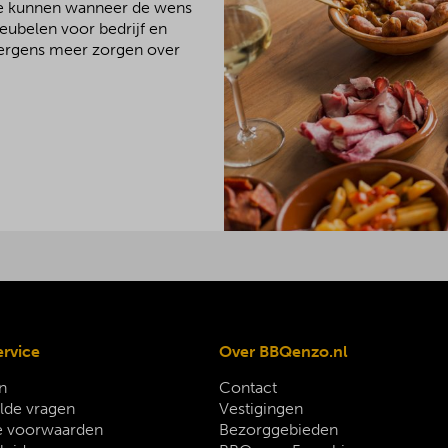
We kunnen wanneer de wens
meubelen voor bedrijf en
 nergens meer zorgen over
ervice
Over BBQenzo.nl
n
Contact
lde vragen
Vestigingen
 voorwaarden
Bezorggebieden