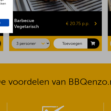
uiken
Gepofte aardappel
Vegaburger
Barbecue
n
€ 20.75 p.p.
Groentespies
Vegetarisch
Portobello
Maiskolf
Toevoegen
e voordelen van BBQenzo.