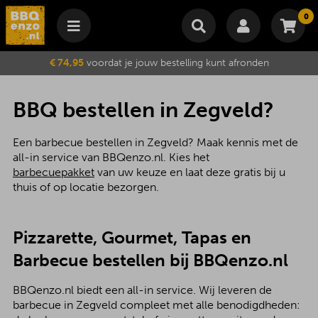
0
Winkelmand
€ 74,95
voordat je jouw bestelling kunt afronden
Subtotaal
€
0,00
Wijzig winkelmand
Bestellen
BBQ bestellen in Zegveld?
Je winkelwagen is momenteel leeg.
Een barbecue bestellen in Zegveld? Maak kennis met de
all-in service van BBQenzo.nl. Kies het
barbecuepakket
van uw keuze en laat deze gratis bij u
thuis of op locatie bezorgen.
Pizzarette, Gourmet, Tapas en
Barbecue bestellen bij BBQenzo.nl
BBQenzo.nl biedt een all-in service. Wij leveren de
barbecue in Zegveld compleet met alle benodigdheden: