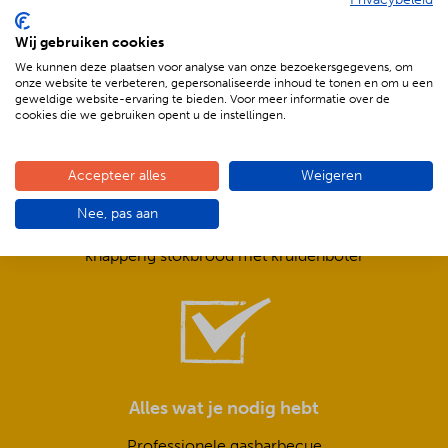
De voordelen van BBQenzo.nl
Wij gebruiken cookies
We kunnen deze plaatsen voor analyse van onze bezoekersgegevens, om
onze website te verbeteren, gepersonaliseerde inhoud te tonen en om u een
geweldige website-ervaring te bieden. Voor meer informatie over de
cookies die we gebruiken opent u de instellingen.
Compleet is ook écht compleet!
Accepteer alles
Weigeren
Frisse salades,
Nee, pas aan
smeuïge sauzen,
knapperig stokbrood met kruidenboter
Alles wat je nodig hebt
Professionele gasbarbecue