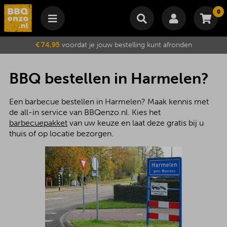
0
Winkelmand
€ 74,95
voordat je jouw bestelling kunt afronden
Subtotaal
€
0,00
Wijzig winkelmand
Bestellen
BBQ bestellen in Harmelen?
Je winkelwagen is momenteel leeg.
Een barbecue bestellen in Harmelen? Maak kennis met
de all-in service van BBQenzo.nl. Kies het
barbecuepakket
van uw keuze en laat deze gratis bij u
thuis of op locatie bezorgen.