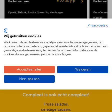
€ 22.00 p.p.
Barbecue Luxe
Barbecue Veg
Kipsaté
Biefstuk
Shaslick
Spare ribs
Hamburger
Gepofte aardap
Maiskolf
Privacybeleid
Wij gebruiken cookies
We kunnen deze plaatsen voor analyse van onze bezoekersgegevens, om
onze website te verbeteren, gepersonaliseerde inhoud te tonen en om u een
geweldige website-ervaring te bieden. Voor meer informatie over de
De voordelen van BBQenzo.nl
cookies die we gebruiken opent u de instellingen.
Accepteer alles
Weigeren
Nee, pas aan
Compleet is ook écht compleet!
Frisse salades,
smeuïge sauzen,