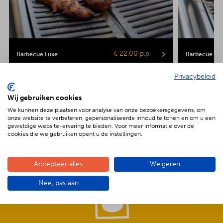
€ 22.00 p.p.
Barbecue Luxe
Barbecue Veg
Privacybeleid
Kipsaté
Biefstuk
Shaslick
Spare ribs
Hamburger
Gepofte aardap
Maiskolf
Wij gebruiken cookies
We kunnen deze plaatsen voor analyse van onze bezoekersgegevens, om
onze website te verbeteren, gepersonaliseerde inhoud te tonen en om u een
geweldige website-ervaring te bieden. Voor meer informatie over de
cookies die we gebruiken opent u de instellingen.
De voordelen van BBQenzo.nl
Accepteer alles
Weigeren
Nee, pas aan