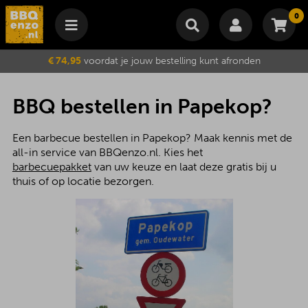
0
Winkelmand
€ 74,95
voordat je jouw bestelling kunt afronden
Subtotaal
€
0,00
Wijzig winkelmand
Bestellen
BBQ bestellen in Papekop?
Je winkelwagen is momenteel leeg.
Een barbecue bestellen in Papekop? Maak kennis met de
all-in service van BBQenzo.nl. Kies het
barbecuepakket
van uw keuze en laat deze gratis bij u
thuis of op locatie bezorgen.