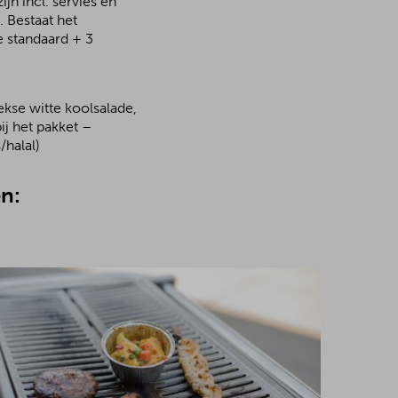
jn incl. servies en
 Bestaat het
e standaard + 3
kse witte koolsalade,
ij het pakket –
/halal)
n: