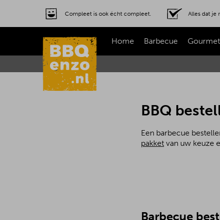
Compleet is ook écht compleet.
Alles dat j
Home
Barbecue
Gourmet
BBQ bestell
Een barbecue bestellen
pakket
van uw keuze en 
Barbecue best