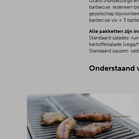
Gratis thuisbezorgd en
barbecue. Iedereen bi
gezelschap bijvoorbee
barbecue vis + 3 barb
Alle pakketten zijn in
Standaard salades: ru
kartoffelsalade (vega/h
Standaard sauzen: saté
Onderstaand v