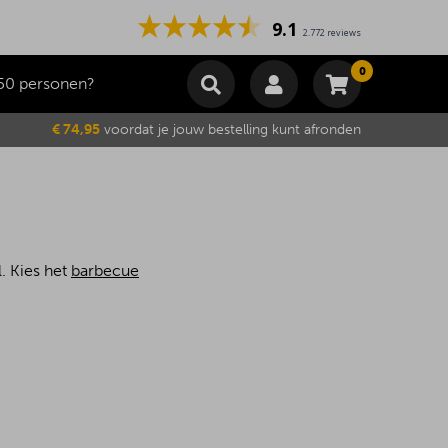
9.1
2.772 reviews
0
50 personen?
Winkelmand
€ 74,95
voordat je jouw bestelling kunt afronden
Subtotaal
€
0,00
Wijzig winkelmand
Bestellen
Je winkelwagen is momenteel leeg.
. Kies het
barbecue