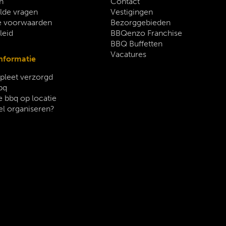
n
Contact
lde vragen
Vestigingen
 voorwaarden
Bezorggebieden
leid
BBQenzo Franchise
BBQ Buffetten
Vacatures
nformatie
leet verzorgd
bq
 bbq op locatie
el organiseren?