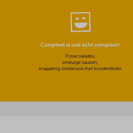
Compleet is ook écht compleet!
Frisse salades,
smeuïge sauzen,
knapperig stokbrood met kruidenboter