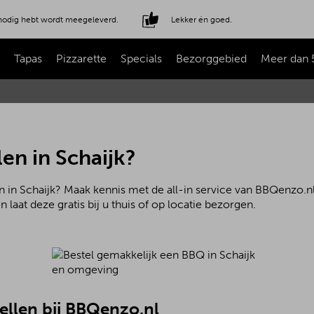
e nodig hebt wordt meegeleverd.
Lekker én goed.
Tapas
Pizzarette
Specials
Bezorggebied
Meer dan 
en in Schaijk?
 in Schaijk? Maak kennis met de all-in service van BBQenzo.nl
laat deze gratis bij u thuis of op locatie bezorgen.
ellen bij BBQenzo.nl