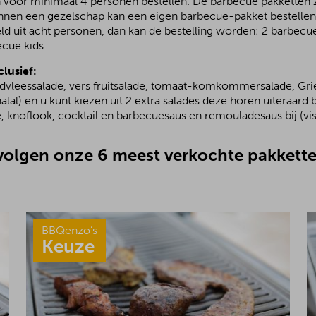
 voor minimaal 4 personen bestellen. De barbecue pakketten zi
nnen een gezelschap kan een eigen barbecue-pakket bestellen.
ld uit acht personen, dan kan de bestelling worden: 2 barbecu
ecue kids.
clusief:
ndvleessalade, vers fruitsalade, tomaat-komkommersalade, Grie
alal) en u kunt kiezen uit 2 extra salades deze horen uiteraard b
, knoflook, cocktail en barbecuesaus en remouladesaus bij (vis
olgen onze 6 meest verkochte pakkette
BBQenzo’s
Keuze