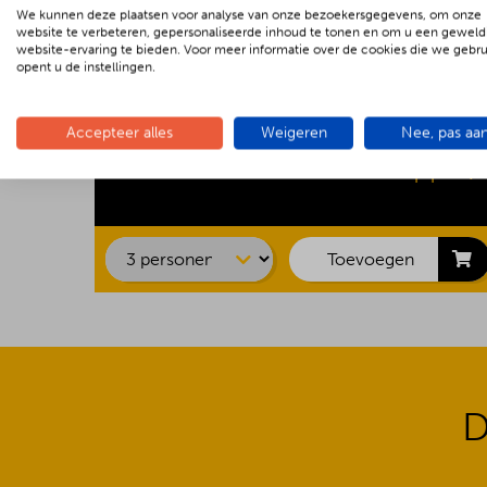
We kunnen deze plaatsen voor analyse van onze bezoekersgegevens, om onze
website te verbeteren, gepersonaliseerde inhoud te tonen en om u een geweld
website-ervaring te bieden. Voor meer informatie over de cookies die we gebr
opent u de instellingen.
Kipsaté
Accepteer alles
Weigeren
Nee, pas aa
Biefstuk
Barbecue Luxe
€ 22.00 p.p.
Shaslick
Spare ribs
Hamburger
Toevoegen
D