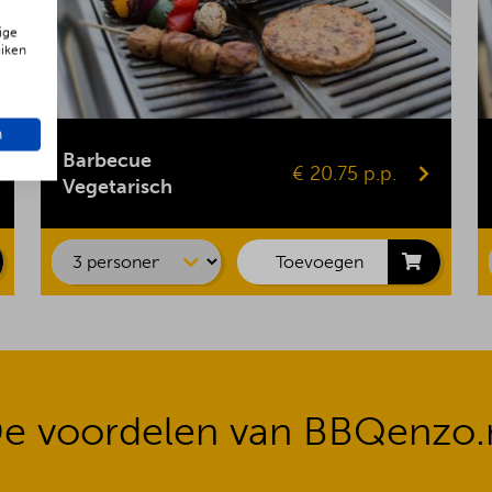
ige
uiken
Gepofte aardappel
n
Vegaburger
Barbecue
€ 20.75 p.p.
Groentespies
Vegetarisch
Portobello
Maiskolf
Toevoegen
e voordelen van BBQenzo.