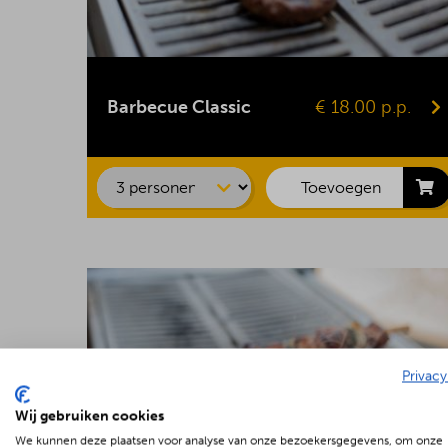
Kipsaté
BBQ-worst
Barbecue Classic
€ 18.00 p.p.
Hamburger
Kipfilet
Speklap
Toevoegen
Privacy
Wij gebruiken cookies
We kunnen deze plaatsen voor analyse van onze bezoekersgegevens, om onze