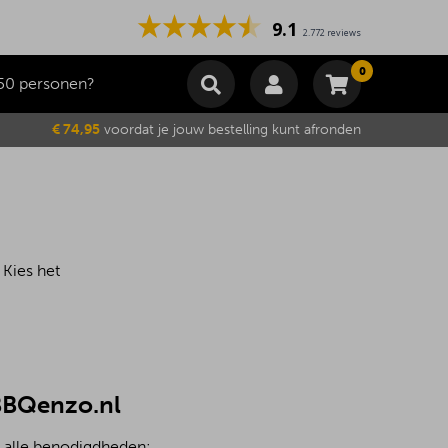
9.1
2.772 reviews
0
50 personen?
Winkelmand
€ 74,95
voordat je jouw bestelling kunt afronden
Subtotaal
€
0,00
Wijzig winkelmand
Bestellen
Je winkelwagen is momenteel leeg.
 Kies het
 BBQenzo.nl
t alle benodigdheden: