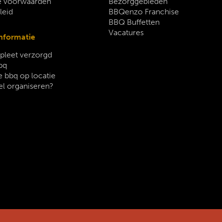
 voorwaarden
Bezorggebieden
leid
BBQenzo Franchise
BBQ Buffetten
Vacatures
nformatie
leet verzorgd
bq
 bbq op locatie
el organiseren?