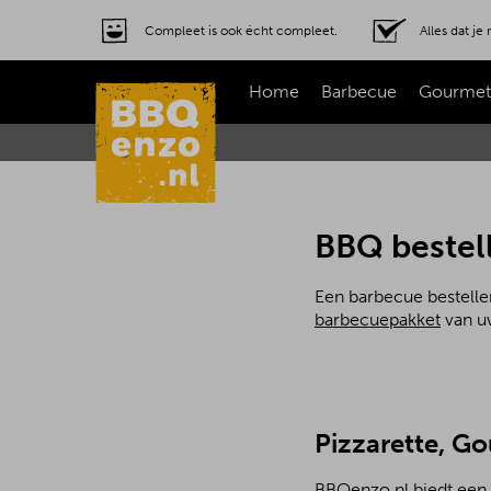
Compleet is ook écht compleet.
Alles dat j
Home
Barbecue
Gourmet
BBQ bestel
Een barbecue bestelle
barbecuepakket
van uw
Pizzarette, G
BBQenzo.nl biedt een 