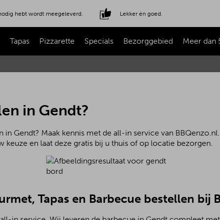
e nodig hebt wordt meegeleverd.
Lekker én goed.
Tapas
Pizzarette
Specials
Bezorggebied
Meer dan 
len in Gendt?
n in Gendt? Maak kennis met de all-in service van BBQenzo.nl.
 keuze en laat deze gratis bij u thuis of op locatie bezorgen.
ourmet, Tapas en Barbecue bestellen bij
all-in service. Wij leveren de barbecue in Gendt compleet me