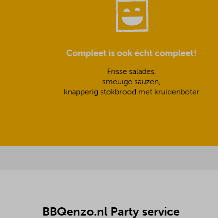
Compleet is ook écht compleet!
Frisse salades,
smeuïge sauzen,
knapperig stokbrood met kruidenboter
BBQenzo.nl Party service