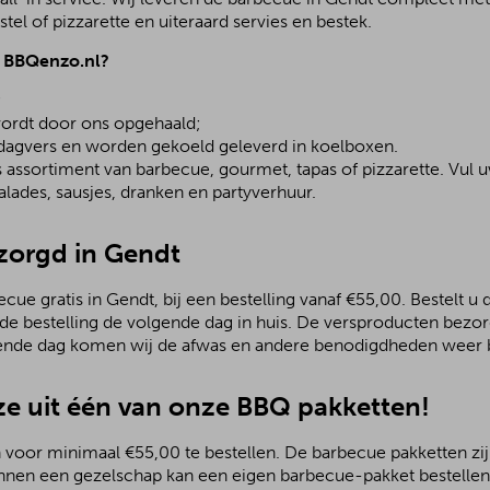
el of pizzarette en uiteraard servies en bestek.
j BBQenzo.nl?
;
ordt door ons opgehaald;
 dagvers en worden gekoeld geleverd in koelboxen.
assortiment van barbecue, gourmet, tapas of pizzarette. Vul u
lades, sausjes, dranken en partyverhuur.
ezorgd in Gendt
ue gratis in Gendt, bij een bestelling vanaf €55,00. Bestelt u 
 de bestelling de volgende dag in huis. De versproducten bezo
ende dag komen wij de afwas en andere benodigdheden weer b
e uit één van onze BBQ pakketten!
 voor minimaal €55,00 te bestellen. De barbecue pakketten zijn
nnen een gezelschap kan een eigen barbecue-pakket bestellen.