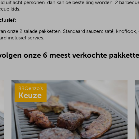
ld uit acht personen, dan kan de bestelling worden: 2 barbecu
ecue kids.
clusief:
van onze 2 salade pakketten. Standaard sauzen: saté, knoflook, 
rd inclusief servies.
olgen onze 6 meest verkochte pakkette
BBQenzo’s
Keuze