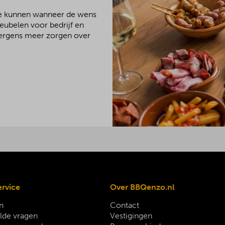
We kunnen wanneer de wens
meubelen voor bedrijf en
 nergens meer zorgen over
ervice
Over BBQenzo.nl
n
Contact
lde vragen
Vestigingen