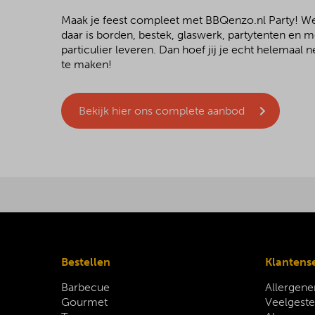
Maak je feest compleet met BBQenzo.nl Party! 
daar is borden, bestek, glaswerk, partytenten en 
particulier leveren. Dan hoef jij je echt helemaal
te maken!
Bekijk hier ons complete aanbod
Bestellen
Klantens
Barbecue
Allergene
Gourmet
Veelgeste