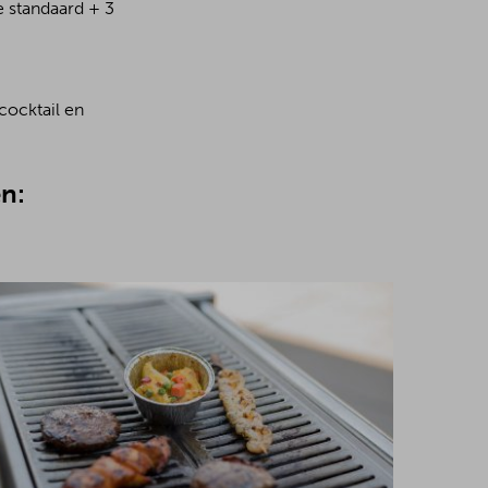
e standaard + 3
cocktail en
n: