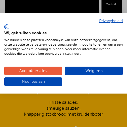
Maiskolf
Privacybeleid
Wij gebruiken cookies
We kunnen deze plaatsen voor analyse van onze bezoekersgegevens, om
De voordelen van BBQenzo.nl
onze website te verbeteren, gepersonaliseerde inhoud te tonen en om u een
geweldige website-ervaring te bieden. Voor meer informatie over de
cookies die we gebruiken opent u de instellingen.
Accepteer alles
Weigeren
Nee, pas aan
Compleet is ook écht compleet!
Frisse salades,
smeuïge sauzen,
knapperig stokbrood met kruidenboter