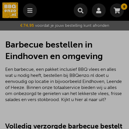
0
Winkelmand
€ 74,95
voordat je jouw bestelling kunt afronden
Subtotaal
€
0,00
Wijzig winkelmand
Bestellen
Barbecue bestellen in
Je winkelwagen is momenteel leeg.
Eindhoven en omgeving
Een barbecue, een pakket inclusief BBQ vlees en alles
wat u nodig heeft, bestellen bij BBQenzo.nl doet u
eenvoudig op locatie in bijvoorbeeld Eindhoven, Leende
of Heeze. Binnen onze totaalservice bieden wij u alles
om onbezorgd te genieten van het lekkerste vlees, frisse
salades en vers stokbrood. Kijkt u hier al naar uit?
Volledig verzorgde barbecue bestelt