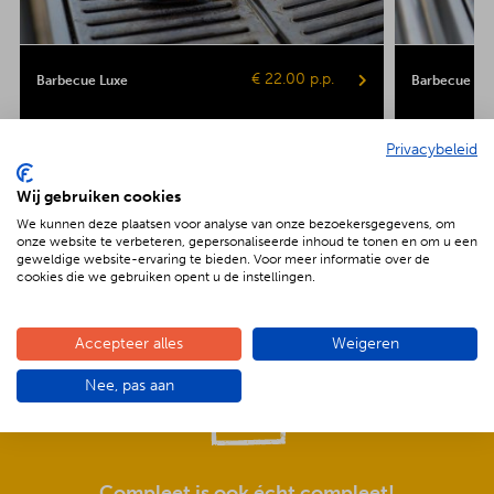
€ 22.00 p.p.
Barbecue Luxe
Barbecue Veg
Kipsaté
Biefstuk
Shaslick
Spare ribs
Hamburger
Gepofte aardap
Privacybeleid
Maiskolf
Wij gebruiken cookies
We kunnen deze plaatsen voor analyse van onze bezoekersgegevens, om
onze website te verbeteren, gepersonaliseerde inhoud te tonen en om u een
geweldige website-ervaring te bieden. Voor meer informatie over de
cookies die we gebruiken opent u de instellingen.
De voordelen van BBQenzo.nl
Accepteer alles
Weigeren
Nee, pas aan
Compleet is ook écht compleet!