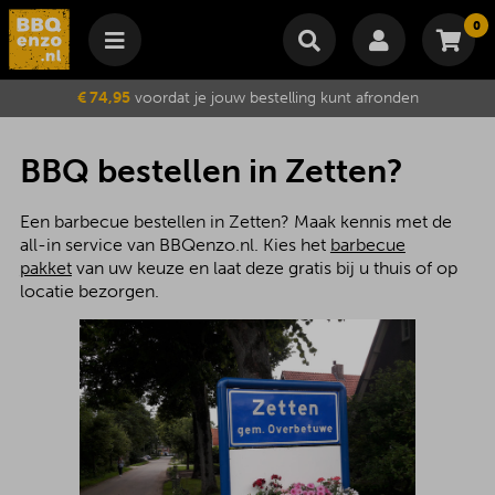
0
Winkelmand
€ 74,95
voordat je jouw bestelling kunt afronden
Subtotaal
€
0,00
Wijzig winkelmand
Bestellen
BBQ bestellen in Zetten?
Je winkelwagen is momenteel leeg.
Een barbecue bestellen in Zetten? Maak kennis met de
all-in service van BBQenzo.nl. Kies het
barbecue
pakket
van uw keuze en laat deze gratis bij u thuis of op
locatie bezorgen.