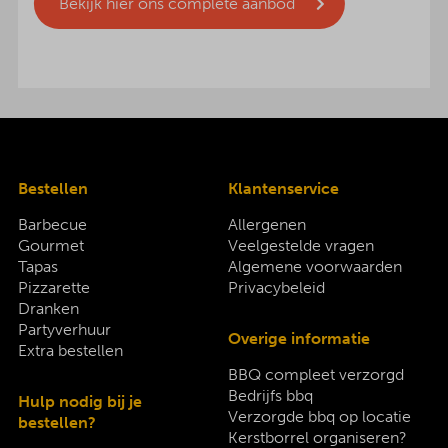
Bekijk hier ons complete aanbod
Bestellen
Klantenservice
Barbecue
Allergenen
Gourmet
Veelgestelde vragen
Tapas
Algemene voorwaarden
Pizzarette
Privacybeleid
Dranken
Partyverhuur
Overige informatie
Extra bestellen
BBQ compleet verzorgd
Bedrijfs bbq
Hulp nodig bij je
Verzorgde bbq op locatie
bestellen?
Kerstborrel organiseren?