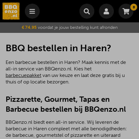
0
Winkelmand
€ 74,95
voordat je jouw bestelling kunt afronden
Subtotaal
€
0,00
Wijzig winkelmand
Bestellen
BBQ bestellen in Haren?
Je winkelwagen is momenteel leeg.
Een barbecue bestellen in Haren? Maak kennis met de
all-in service van BBQenzo.nl. Kies het
barbecuepakket
van uw keuze en laat deze gratis bij u
thuis of op locatie bezorgen.
Pizzarette, Gourmet, Tapas en
Barbecue bestellen bij BBQenzo.nl
BBQenzo.nl biedt een all-in service. Wij leveren de
barbecue in Haren compleet met alle benodigdheden:
de barbecue, gourmetstel of pizzarette en uiteraard