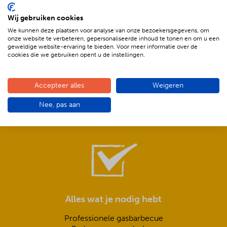
Wij gebruiken cookies
We kunnen deze plaatsen voor analyse van onze bezoekersgegevens, om
onze website te verbeteren, gepersonaliseerde inhoud te tonen en om u een
geweldige website-ervaring te bieden. Voor meer informatie over de
cookies die we gebruiken opent u de instellingen.
Compleet is ook écht compleet!
Accepteer alles
Weigeren
Frisse salades,
Nee, pas aan
smeuïge sauzen,
knapperig stokbrood met kruidenboter
Alles wat je nodig hebt
Professionele gasbarbecue