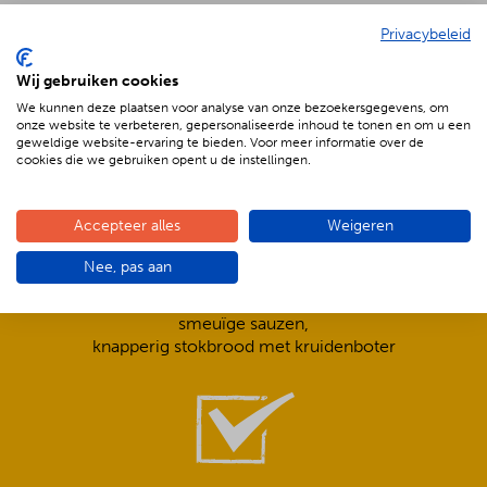
Privacybeleid
De voordelen van BBQenzo.nl
Wij gebruiken cookies
We kunnen deze plaatsen voor analyse van onze bezoekersgegevens, om
onze website te verbeteren, gepersonaliseerde inhoud te tonen en om u een
geweldige website-ervaring te bieden. Voor meer informatie over de
cookies die we gebruiken opent u de instellingen.
Accepteer alles
Weigeren
Compleet is ook écht compleet!
Nee, pas aan
Frisse salades,
smeuïge sauzen,
knapperig stokbrood met kruidenboter