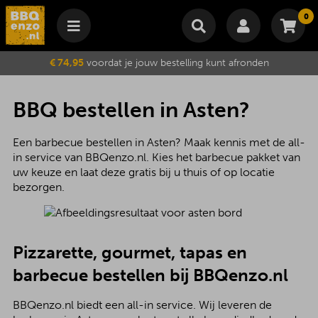
0
Winkelmand
€ 74,95
voordat je jouw bestelling kunt afronden
Subtotaal
€
0,00
Wijzig winkelmand
Bestellen
BBQ bestellen in Asten?
Je winkelwagen is momenteel leeg.
Een barbecue bestellen in Asten? Maak kennis met de all-
in service van BBQenzo.nl. Kies het barbecue pakket van
uw keuze en laat deze gratis bij u thuis of op locatie
bezorgen.
Pizzarette, gourmet, tapas en
barbecue
bestellen bij BBQenzo.nl
BBQenzo.nl biedt een all-in service. Wij leveren de