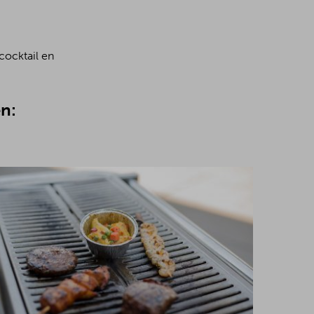
cocktail en
n: