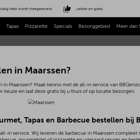
e nodig hebt wordt meegeleverd.
Lekker én goed.
Tapas
Pizzarette
Specials
Bezorggebied
Meer dan 
len in Maarssen?
n in Maarssen? Maak kennis met de all-in service van BBQenzo.
 keuze en laat deze gratis bij u thuis of op locatie bezorgen.
ourmet, Tapas en Barbecue bestellen bij
all-in service. Wij leveren de barbecue in Maarssen compleet 
becue, gourmetstel of pizzarette en uiteraard servies en beste