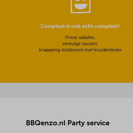
Compleet is ook écht compleet!
Frisse salades,
smeuïge sauzen,
knapperig stokbrood met kruidenboter
BBQenzo.nl Party service