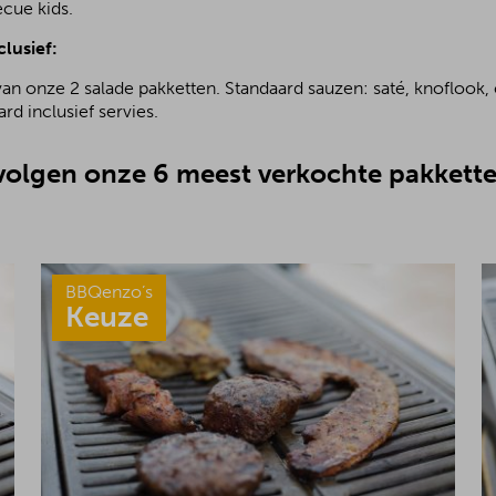
ecue kids.
clusief:
van onze 2 salade pakketten. Standaard sauzen: saté, knoflook, 
rd inclusief servies.
olgen onze 6 meest verkochte pakkette
BBQenzo’s
Keuze