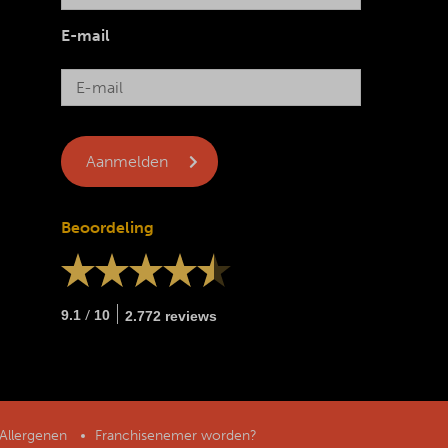
E-mail
Beoordeling
/
9.1
10
2.772 reviews
Allergenen
Franchisenemer worden?