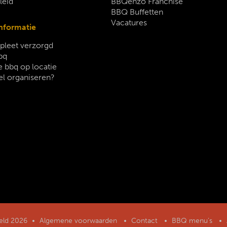
leid
BBQenzo Franchise
BBQ Buffetten
Vacatures
nformatie
leet verzorgd
bq
 bbq op locatie
el organiseren?
geld 2026
Algemene voorwaarden
Contact
BBQ menu’s