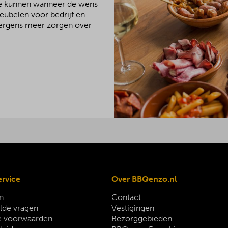
We kunnen wanneer de wens
meubelen voor bedrijf en
 nergens meer zorgen over
ervice
Over BBQenzo.nl
n
Contact
lde vragen
Vestigingen
 voorwaarden
Bezorggebieden