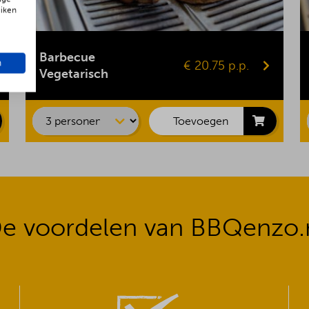
uiken
Gepofte aardappel
Vegaburger
Barbecue
n
€ 20.75 p.p.
Groentespies
Vegetarisch
Portobello
Maiskolf
Toevoegen
e voordelen van BBQenzo.