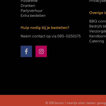
Pizzarette
Privacybe
Dranken
Partyverhuur
Overige i
Extra bestellen
BBQ comp
Bedrijfs b
Hulp nodig bij je bestellen?
Verzorgde
Neem contact op via
085-0250175
Kerstborr
Catering
© BBQenzo | heerlijk eten, lekker gere