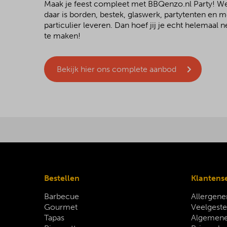
Maak je feest compleet met BBQenzo.nl Party! 
daar is borden, bestek, glaswerk, partytenten en 
particulier leveren. Dan hoef jij je echt helemaal
te maken!
Bekijk hier ons complete aanbod
Bestellen
Klantens
Barbecue
Allergene
Gourmet
Veelgeste
Tapas
Algemene