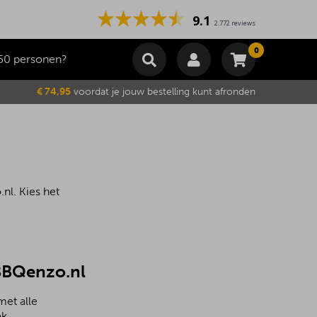
9.1
2.772 reviews
0
50 personen?
Winkelmand
€ 74,95
voordat je jouw bestelling kunt afronden
Subtotaal
€
0,00
Wijzig winkelmand
Bestellen
Je winkelwagen is momenteel leeg.
nl. Kies het
 BBQenzo.nl
met alle
k.