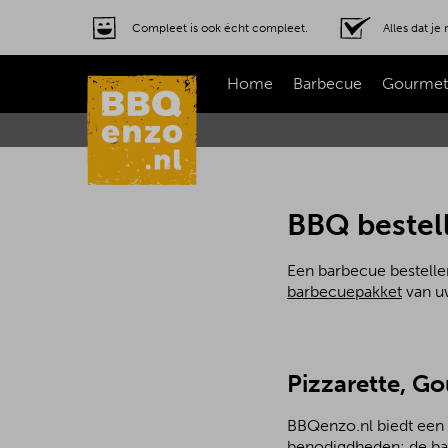
Compleet is ook écht compleet.
Alles dat j
Home
Barbecue
Gourmet
BBQ bestel
Een barbecue bestelle
barbecuepakket
van uw
Pizzarette, G
BBQenzo.nl biedt een 
benodigdheden: de bar