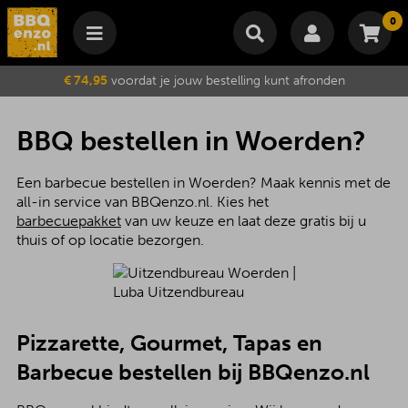
0
Winkelmand
€ 74,95
voordat je jouw bestelling kunt afronden
Subtotaal
€
0,00
Wijzig winkelmand
Bestellen
BBQ bestellen in Woerden?
Je winkelwagen is momenteel leeg.
Een barbecue bestellen in Woerden? Maak kennis met de
all-in service van BBQenzo.nl. Kies het
barbecuepakket
van uw keuze en laat deze gratis bij u
thuis of op locatie bezorgen.
Pizzarette, Gourmet, Tapas en
Barbecue bestellen bij BBQenzo.nl