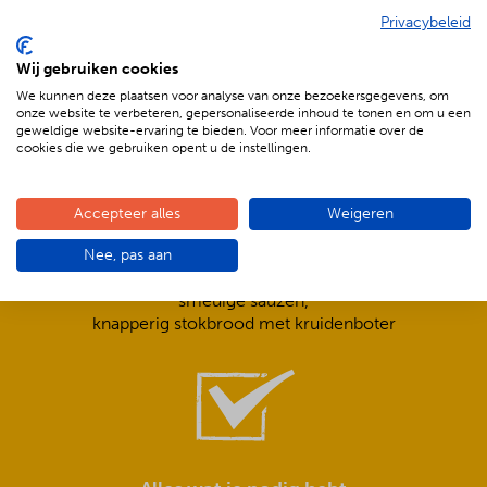
Privacybeleid
De voordelen van BBQenzo.nl
Wij gebruiken cookies
We kunnen deze plaatsen voor analyse van onze bezoekersgegevens, om
onze website te verbeteren, gepersonaliseerde inhoud te tonen en om u een
geweldige website-ervaring te bieden. Voor meer informatie over de
cookies die we gebruiken opent u de instellingen.
Accepteer alles
Weigeren
Compleet is ook écht compleet!
Nee, pas aan
Frisse salades,
smeuïge sauzen,
knapperig stokbrood met kruidenboter