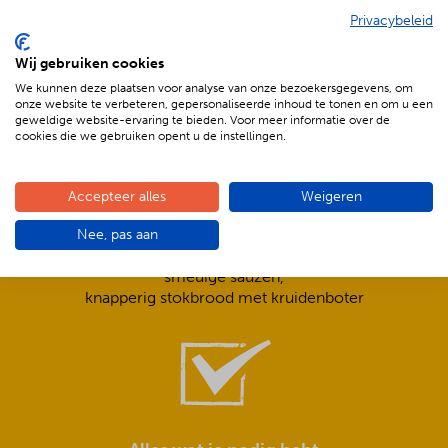
Privacybeleid
De voordelen van BBQenzo.nl
Wij gebruiken cookies
We kunnen deze plaatsen voor analyse van onze bezoekersgegevens, om
onze website te verbeteren, gepersonaliseerde inhoud te tonen en om u een
geweldige website-ervaring te bieden. Voor meer informatie over de
cookies die we gebruiken opent u de instellingen.
Accepteer alles
Weigeren
Compleet is ook écht compleet!
Nee, pas aan
Frisse salades,
smeuïge sauzen,
knapperig stokbrood met kruidenboter