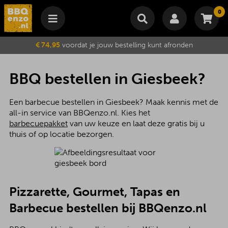
0
Winkelmand
€ 74,95
voordat je jouw bestelling kunt afronden
Subtotaal
€
0,00
Wijzig winkelmand
Bestellen
BBQ bestellen in Giesbeek?
Je winkelwagen is momenteel leeg.
Een barbecue bestellen in Giesbeek? Maak kennis met de
all-in service van BBQenzo.nl. Kies het
barbecuepakket
van uw keuze en laat deze gratis bij u
thuis of op locatie bezorgen.
Pizzarette, Gourmet, Tapas en
Barbecue bestellen bij BBQenzo.nl