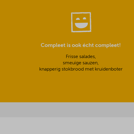
Compleet is ook écht compleet!
Frisse salades,
smeuïge sauzen,
knapperig stokbrood met kruidenboter