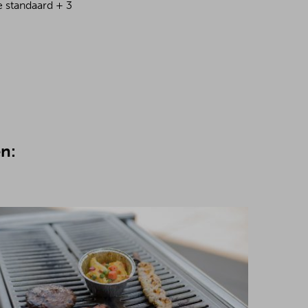
e standaard + 3
n: