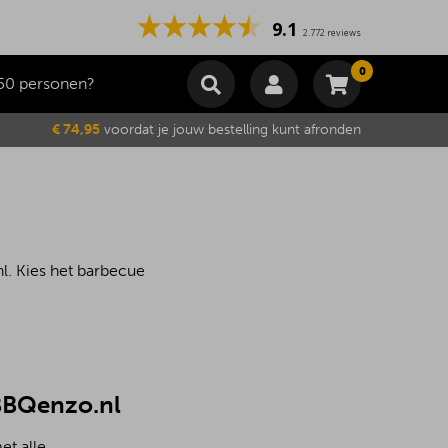
9.1
2.772 reviews
0
50 personen?
Winkelmand
€ 74,95
voordat je jouw bestelling kunt afronden
Subtotaal
€
0,00
Wijzig winkelmand
Bestellen
Je winkelwagen is momenteel leeg.
l. Kies het barbecue
 BBQenzo.nl
et alle