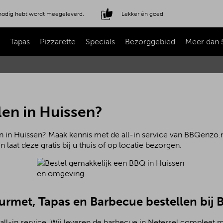
e nodig hebt wordt meegeleverd.
Lekker én goed.
Tapas
Pizzarette
Specials
Bezorggebied
Meer dan 
len in Huissen?
n in Huissen? Maak kennis met de all-in service van BBQenzo.n
 laat deze gratis bij u thuis of op locatie bezorgen.
ourmet, Tapas en Barbecue bestellen bij
ll-in service. Wij leveren de barbecue in Netersel compleet m