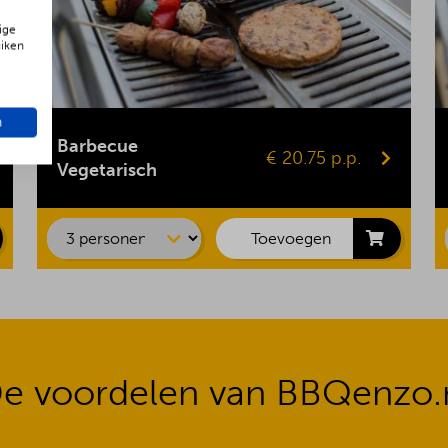
ige
uiken
Gepofte aardappel
n
Vegaburger
Barbecue
€ 20.75 p.p.
Groentespies
Vegetarisch
Portobello
Maiskolf
Toevoegen
e voordelen van BBQenzo.