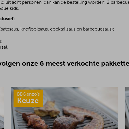
ld uit acht personen, dan kan de bestelling worden: 2 barbecu
ecue kids.
clusief:
(satésaus, knoflooksaus, cocktailsaus en barbecuesaus);
;
e;
sel.
olgen onze 6 meest verkochte pakkette
BBQenzo’s
Keuze