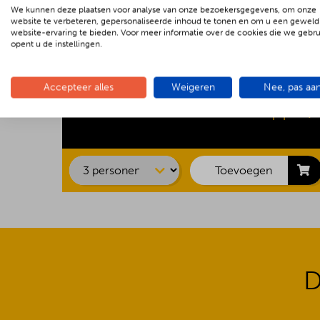
We kunnen deze plaatsen voor analyse van onze bezoekersgegevens, om onze
website te verbeteren, gepersonaliseerde inhoud te tonen en om u een geweld
website-ervaring te bieden. Voor meer informatie over de cookies die we gebr
opent u de instellingen.
Kipsaté
Accepteer alles
Weigeren
Nee, pas aa
Biefstuk
Barbecue Luxe
€ 22.00 p.p.
Shaslick
Spare ribs
Hamburger
Toevoegen
D