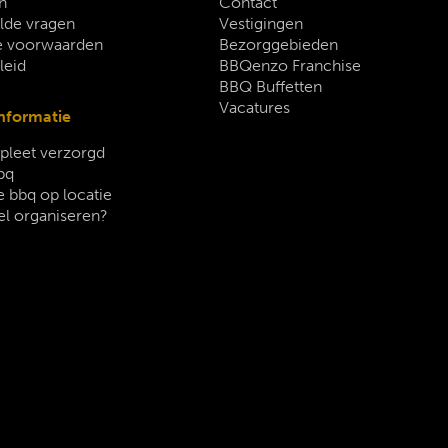
n
Contact
lde vragen
Vestigingen
 voorwaarden
Bezorggebieden
leid
BBQenzo Franchise
BBQ Buffetten
Vacatures
nformatie
leet verzorgd
bq
 bbq op locatie
el organiseren?