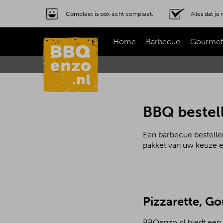
Compleet is ook écht compleet.
Alles dat j
Home
Barbecue
Gourmet
BBQ bestel
Een barbecue bestelle
pakket van uw keuze en
Pizzarette, G
BBQenzo.nl biedt een a