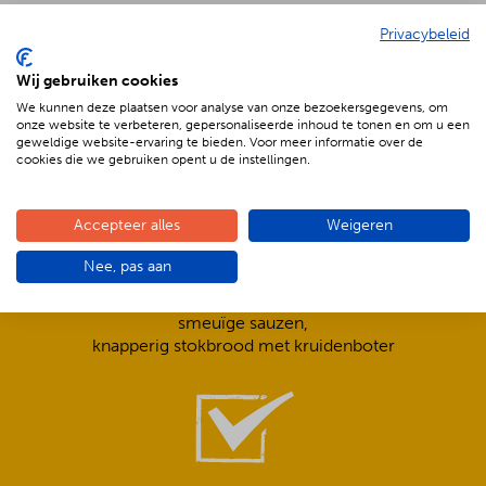
Privacybeleid
De voordelen van BBQenzo.nl
Wij gebruiken cookies
We kunnen deze plaatsen voor analyse van onze bezoekersgegevens, om
onze website te verbeteren, gepersonaliseerde inhoud te tonen en om u een
geweldige website-ervaring te bieden. Voor meer informatie over de
cookies die we gebruiken opent u de instellingen.
Accepteer alles
Weigeren
Compleet is ook écht compleet!
Nee, pas aan
Frisse salades,
smeuïge sauzen,
knapperig stokbrood met kruidenboter