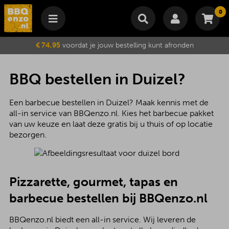
0
Winkelmand
€ 74,95
voordat je jouw bestelling kunt afronden
Subtotaal
€
0,00
Wijzig winkelmand
Bestellen
BBQ bestellen in Duizel?
Je winkelwagen is momenteel leeg.
Een barbecue bestellen in Duizel? Maak kennis met de
all-in service van BBQenzo.nl. Kies het barbecue pakket
van uw keuze en laat deze gratis bij u thuis of op locatie
bezorgen.
Pizzarette, gourmet, tapas en
barbecue
bestellen bij BBQenzo.nl
BBQenzo.nl biedt een all-in service. Wij leveren de