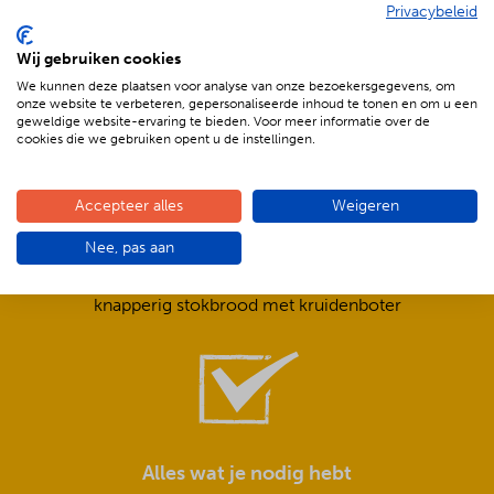
Privacybeleid
De voordelen van BBQenzo.nl
Wij gebruiken cookies
We kunnen deze plaatsen voor analyse van onze bezoekersgegevens, om
onze website te verbeteren, gepersonaliseerde inhoud te tonen en om u een
geweldige website-ervaring te bieden. Voor meer informatie over de
cookies die we gebruiken opent u de instellingen.
Accepteer alles
Weigeren
Compleet is ook écht compleet!
Nee, pas aan
Frisse salades,
smeuïge sauzen,
knapperig stokbrood met kruidenboter
Alles wat je nodig hebt