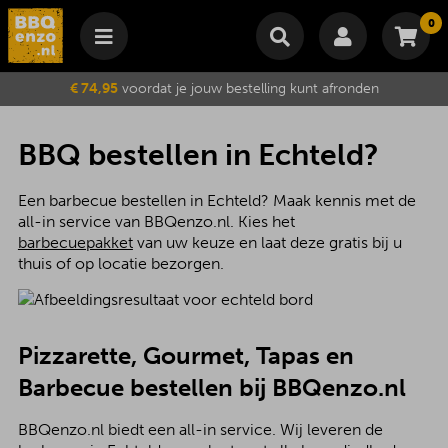
0
Winkelmand
€ 74,95
voordat je jouw bestelling kunt afronden
Subtotaal
€
0,00
Wijzig winkelmand
Bestellen
BBQ bestellen in Echteld?
Je winkelwagen is momenteel leeg.
Een barbecue bestellen in Echteld? Maak kennis met de
all-in service van BBQenzo.nl. Kies het
barbecuepakket
van uw keuze en laat deze gratis bij u
thuis of op locatie bezorgen.
Pizzarette, Gourmet, Tapas en
Barbecue bestellen bij BBQenzo.nl
BBQenzo.nl biedt een all-in service. Wij leveren de